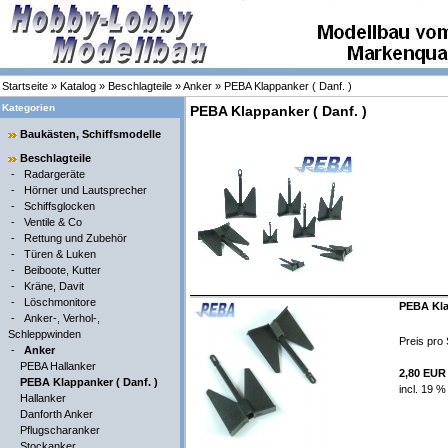
Startseite
»
Katalog
»
Beschlagteile
»
Anker
»
PEBA Klappanker ( Danf. )
Kategorien
PEBA Klappanker ( Danf. )
Baukästen, Schiffsmodelle
Beschlagteile
-
Radargeräte
-
Hörner und Lautsprecher
-
Schiffsglocken
-
Ventile & Co
-
Rettung und Zubehör
-
Türen & Luken
-
Beiboote, Kutter
-
Kräne, Davit
-
Löschmonitore
PEBA Kla
-
Anker-, Verhol-,
Schleppwinden
Preis pro 
-
Anker
PEBA Hallanker
2,80 EUR
PEBA Klappanker ( Danf. )
incl. 19 %
Hallanker
Danforth Anker
Pflugscharanker
Stockanker