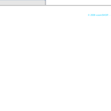
© 2006
xoomSHOP. -