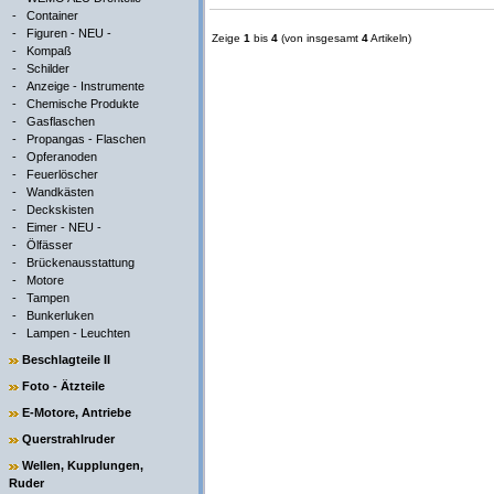
-
Container
-
Figuren - NEU -
Zeige
1
bis
4
(von insgesamt
4
Artikeln)
-
Kompaß
-
Schilder
-
Anzeige - Instrumente
-
Chemische Produkte
-
Gasflaschen
-
Propangas - Flaschen
-
Opferanoden
-
Feuerlöscher
-
Wandkästen
-
Deckskisten
-
Eimer - NEU -
-
Ölfässer
-
Brückenausstattung
-
Motore
-
Tampen
-
Bunkerluken
-
Lampen - Leuchten
Beschlagteile II
Foto - Ätzteile
E-Motore, Antriebe
Querstrahlruder
Wellen, Kupplungen,
Ruder