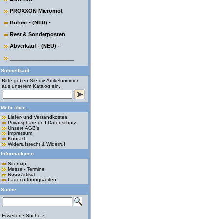
PROXXON Micromot
Bohrer - (NEU) -
Rest & Sonderposten
Abverkauf - (NEU) -
______________________
Schnellkauf
Bitte geben Sie die Artikelnummer
aus unserem Katalog ein.
Mehr über...
Liefer- und Versandkosten
Privatsphäre und Datenschutz
Unsere AGB's
Impressum
Kontakt
Widerrufsrecht & Widerruf
Informationen
Sitemap
Messe - Termine
Neue Artikel
Ladenöffnungszeiten
Suche
Erweiterte Suche »