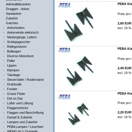
PEBA Kla
Admiralitätsanker
Draggen - Anker
Sandanker
Preis pro 
Zubehör
Gatches
2,60 EUR
-
Ankerketten
incl. 19 %
-
Ankerwinde elektrisch
-
Niedergänge, Leitern
-
Schleppgeschirr
-
Relingstützen
PEBA Kla
-
Bullaugen
-
Diverse Motorboot
Preis pro 
-
Poller
-
Lippen
2,40 EUR
-
Klampen
incl. 19 %
-
Takelage
-
Steuerräder / Ruderstand
-
Drahtseile
-
Fender
PEBA Kla
-
Graue Flotte
-
Düt un Dat
Preis pro 
-
Lüfter und Lüftung
-
Flaggenstöcke
2,20 EUR
-
Flaggen und Beschriftung
incl. 19 %
-
Dampf & Zubehör
-
Lampen und Zubehör
-
PEBA Lampen / Leuchten
-
WEMO ALU Drehteile