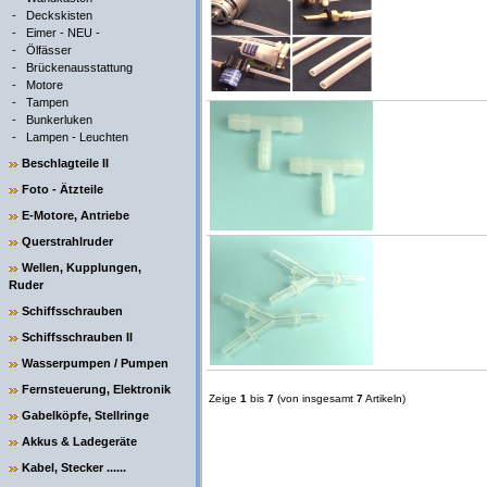
-
Deckskisten
-
Eimer - NEU -
-
Ölfässer
-
Brückenausstattung
-
Motore
-
Tampen
-
Bunkerluken
-
Lampen - Leuchten
Beschlagteile II
Foto - Ätzteile
E-Motore, Antriebe
Querstrahlruder
Wellen, Kupplungen,
Ruder
Schiffsschrauben
Schiffsschrauben II
Wasserpumpen / Pumpen
Fernsteuerung, Elektronik
Zeige
1
bis
7
(von insgesamt
7
Artikeln)
Gabelköpfe, Stellringe
Akkus & Ladegeräte
Kabel, Stecker ......