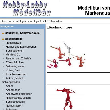
Startseite
»
Katalog
»
Beschlagteile
»
Löschmonitore
Kategorien
Löschmonitore
Baukästen, Schiffsmodelle
Beschlagteile
-
Radargeräte
-
Hörner und Lautsprecher
-
Schiffsglocken
-
Ventile & Co
-
Rettung und Zubehör
-
Türen & Luken
-
Beiboote, Kutter
-
Kräne, Davit
-
Löschmonitore
-
Anker-, Verhol-,
Schleppwinden
-
Anker
-
Ankerketten
-
Ankerwinde elektrisch
-
Niedergänge, Leitern
-
Schleppgeschirr
-
Relingstützen
-
Bullaugen