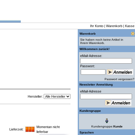
Ihr Konto
|
Warenkorb
|
Kasse
Warenkorb
Sie haben noch keine Artikel in
Ihrem Warenkorb.
Willkommen zurück!
eMail-Adresse:
Passwort:
Passwort vergessen?
Newsletter Anmeldung
eMail-Adresse
Hersteller:
Kundengruppe
Kundengruppe:
Kunde
Momentan nicht
Lieferzeit:
lieferbar
Sprachen