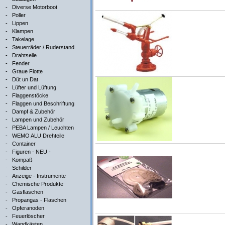
-
Diverse Motorboot
-
Poller
-
Lippen
-
Klampen
-
Takelage
-
Steuerräder / Ruderstand
-
Drahtseile
-
Fender
-
Graue Flotte
-
Düt un Dat
-
Lüfter und Lüftung
-
Flaggenstöcke
-
Flaggen und Beschriftung
-
Dampf & Zubehör
-
Lampen und Zubehör
-
PEBA Lampen / Leuchten
-
WEMO ALU Drehteile
-
Container
-
Figuren - NEU -
-
Kompaß
-
Schilder
-
Anzeige - Instrumente
-
Chemische Produkte
-
Gasflaschen
-
Propangas - Flaschen
-
Opferanoden
-
Feuerlöscher
-
Wandkästen