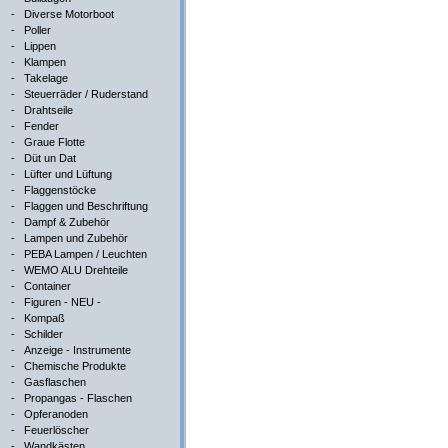
-
Diverse Motorboot
-
Poller
-
Lippen
-
Klampen
-
Takelage
-
Steuerräder / Ruderstand
-
Drahtseile
-
Fender
-
Graue Flotte
-
Düt un Dat
-
Lüfter und Lüftung
-
Flaggenstöcke
-
Flaggen und Beschriftung
-
Dampf & Zubehör
-
Lampen und Zubehör
-
PEBA Lampen / Leuchten
-
WEMO ALU Drehteile
-
Container
-
Figuren - NEU -
-
Kompaß
-
Schilder
-
Anzeige - Instrumente
-
Chemische Produkte
-
Gasflaschen
-
Propangas - Flaschen
-
Opferanoden
-
Feuerlöscher
-
Wandkästen