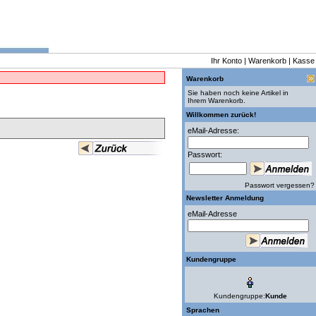
Ihr Konto
|
Warenkorb
|
Kasse
Warenkorb
Sie haben noch keine Artikel in
Ihrem Warenkorb.
Willkommen zurück!
eMail-Adresse:
Passwort:
Passwort vergessen?
Newsletter Anmeldung
eMail-Adresse
Kundengruppe
Kundengruppe:
Kunde
Sprachen