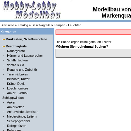
Startseite
»
Katalog
»
Beschlagteile
»
Lampen - Leuchten
Kategorien
Baukästen, Schiffsmodelle
Die Suche ergab keine genauen Treffer.
Beschlagteile
Möchten Sie nocheinmal Suchen?
-
Radargeräte
-
Hörner und Lautsprecher
-
Schiffsglocken
-
Ventile & Co
-
Rettung und Zubehör
-
Türen & Luken
-
Beiboote, Kutter
-
Kräne, Davit
-
Löschmonitore
-
Anker-, Verhol-,
Schleppwinden
-
Anker
-
Ankerketten
-
Ankerwinde elektrisch
-
Niedergänge, Leitern
-
Schleppgeschirr
-
Relingstützen
-
Bullaugen