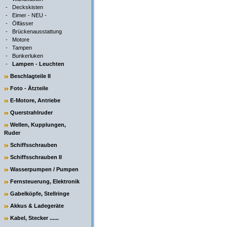
-
Deckskisten
-
Eimer - NEU -
-
Ölfässer
-
Brückenausstattung
-
Motore
-
Tampen
-
Bunkerluken
-
Lampen - Leuchten
Beschlagteile II
Foto - Ätzteile
E-Motore, Antriebe
Querstrahlruder
Wellen, Kupplungen,
Ruder
Schiffsschrauben
Schiffsschrauben II
Wasserpumpen / Pumpen
Fernsteuerung, Elektronik
Gabelköpfe, Stellringe
Akkus & Ladegeräte
Kabel, Stecker ......