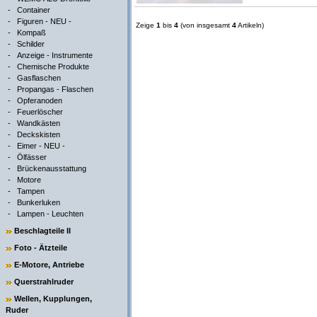
-
Container
-
Figuren - NEU -
Zeige
1
bis
4
(von insgesamt
4
Artikeln)
-
Kompaß
-
Schilder
-
Anzeige - Instrumente
-
Chemische Produkte
-
Gasflaschen
-
Propangas - Flaschen
-
Opferanoden
-
Feuerlöscher
-
Wandkästen
-
Deckskisten
-
Eimer - NEU -
-
Ölfässer
-
Brückenausstattung
-
Motore
-
Tampen
-
Bunkerluken
-
Lampen - Leuchten
Beschlagteile II
Foto - Ätzteile
E-Motore, Antriebe
Querstrahlruder
Wellen, Kupplungen,
Ruder