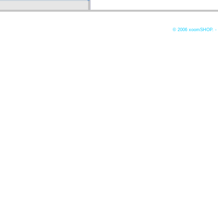
© 2006
xoomSHOP. -