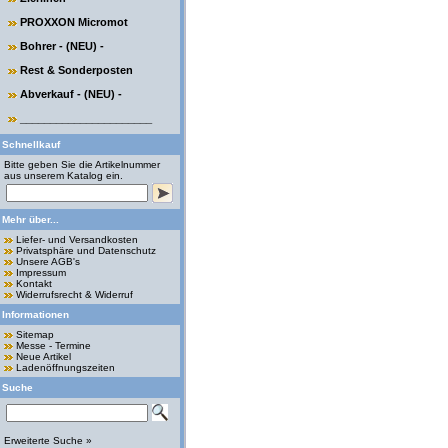
PROXXON Micromot
Bohrer - (NEU) -
Rest & Sonderposten
Abverkauf - (NEU) -
______________________
Schnellkauf
Bitte geben Sie die Artikelnummer
aus unserem Katalog ein.
Mehr über...
Liefer- und Versandkosten
Privatsphäre und Datenschutz
Unsere AGB's
Impressum
Kontakt
Widerrufsrecht & Widerruf
Informationen
Sitemap
Messe - Termine
Neue Artikel
Ladenöffnungszeiten
Suche
Erweiterte Suche »