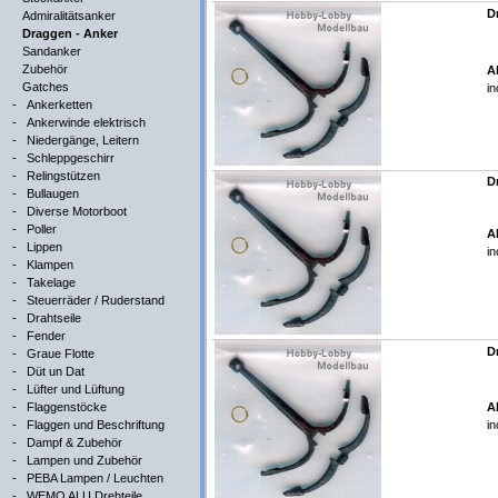
D
Admiralitätsanker
Draggen - Anker
Sandanker
Zubehör
A
Gatches
in
-
Ankerketten
-
Ankerwinde elektrisch
-
Niedergänge, Leitern
-
Schleppgeschirr
-
Relingstützen
D
-
Bullaugen
-
Diverse Motorboot
-
Poller
A
-
Lippen
in
-
Klampen
-
Takelage
-
Steuerräder / Ruderstand
-
Drahtseile
-
Fender
D
-
Graue Flotte
-
Düt un Dat
-
Lüfter und Lüftung
-
Flaggenstöcke
A
-
Flaggen und Beschriftung
in
-
Dampf & Zubehör
-
Lampen und Zubehör
-
PEBA Lampen / Leuchten
-
WEMO ALU Drehteile