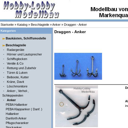
Startseite
»
Katalog
»
Beschlagteile
»
Anker
»
Draggen - Anker
Kategorien
Draggen - Anker
Baukästen, Schiffsmodelle
Beschlagteile
-
Radargeräte
-
Hörner und Lautsprecher
-
Schiffsglocken
-
Ventile & Co
-
Rettung und Zubehör
-
Türen & Luken
-
Beiboote, Kutter
-
Kräne, Davit
-
Löschmonitore
D
-
Anker-, Verhol-,
Schleppwinden
-
Anker
A
PEBA Hallanker
in
PEBA Klappanker ( Danf. )
Hallanker
Danforth Anker
Pflugscharanker
Stockanker