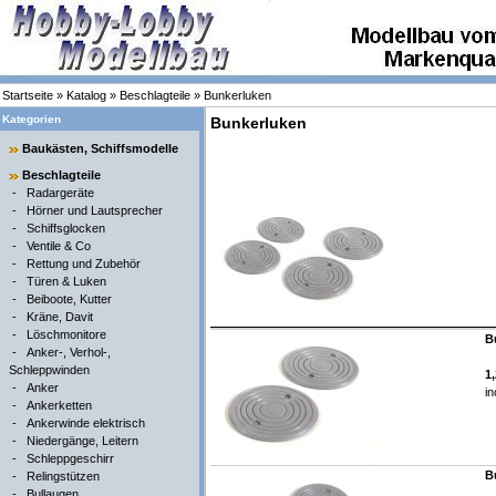
Startseite
»
Katalog
»
Beschlagteile
»
Bunkerluken
Kategorien
Bunkerluken
Baukästen, Schiffsmodelle
Beschlagteile
-
Radargeräte
-
Hörner und Lautsprecher
-
Schiffsglocken
-
Ventile & Co
-
Rettung und Zubehör
-
Türen & Luken
-
Beiboote, Kutter
-
Kräne, Davit
-
Löschmonitore
B
-
Anker-, Verhol-,
Schleppwinden
1
-
Anker
in
-
Ankerketten
-
Ankerwinde elektrisch
-
Niedergänge, Leitern
-
Schleppgeschirr
B
-
Relingstützen
-
Bullaugen