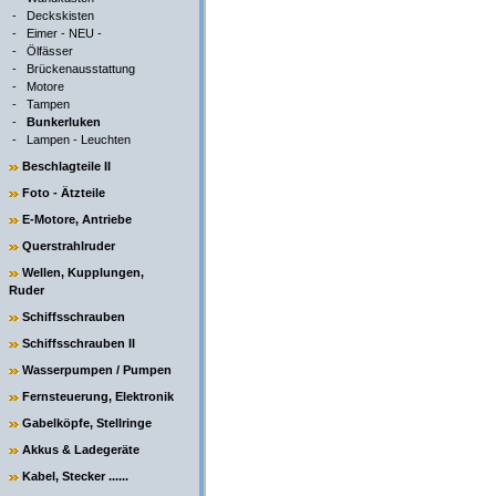
-
Deckskisten
-
Eimer - NEU -
-
Ölfässer
-
Brückenausstattung
-
Motore
-
Tampen
-
Bunkerluken
-
Lampen - Leuchten
Beschlagteile II
Foto - Ätzteile
E-Motore, Antriebe
Querstrahlruder
Wellen, Kupplungen,
Ruder
Schiffsschrauben
Schiffsschrauben II
Wasserpumpen / Pumpen
Fernsteuerung, Elektronik
Gabelköpfe, Stellringe
Akkus & Ladegeräte
Kabel, Stecker ......