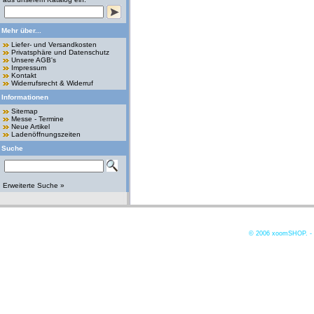
Mehr über...
Liefer- und Versandkosten
Privatsphäre und Datenschutz
Unsere AGB's
Impressum
Kontakt
Widerrufsrecht & Widerruf
Informationen
Sitemap
Messe - Termine
Neue Artikel
Ladenöffnungszeiten
Suche
Erweiterte Suche »
© 2006
xoomSHOP. -