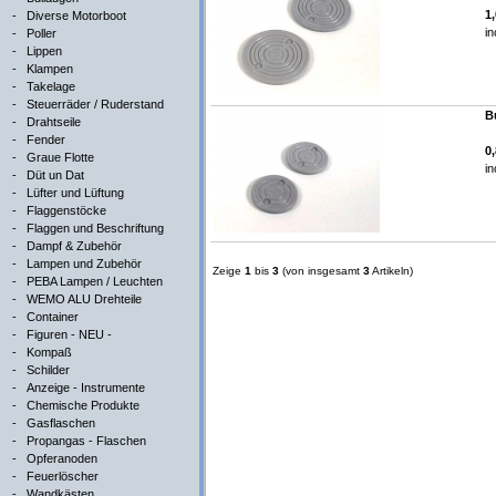
1
-
Diverse Motorboot
in
-
Poller
-
Lippen
-
Klampen
-
Takelage
-
Steuerräder / Ruderstand
B
-
Drahtseile
-
Fender
0
-
Graue Flotte
in
-
Düt un Dat
-
Lüfter und Lüftung
-
Flaggenstöcke
-
Flaggen und Beschriftung
-
Dampf & Zubehör
-
Lampen und Zubehör
Zeige
1
bis
3
(von insgesamt
3
Artikeln)
-
PEBA Lampen / Leuchten
-
WEMO ALU Drehteile
-
Container
-
Figuren - NEU -
-
Kompaß
-
Schilder
-
Anzeige - Instrumente
-
Chemische Produkte
-
Gasflaschen
-
Propangas - Flaschen
-
Opferanoden
-
Feuerlöscher
-
Wandkästen