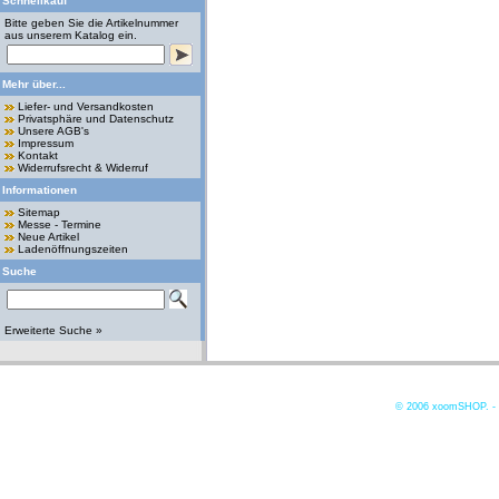
Schnellkauf
Bitte geben Sie die Artikelnummer
aus unserem Katalog ein.
Mehr über...
Liefer- und Versandkosten
Privatsphäre und Datenschutz
Unsere AGB's
Impressum
Kontakt
Widerrufsrecht & Widerruf
Informationen
Sitemap
Messe - Termine
Neue Artikel
Ladenöffnungszeiten
Suche
Erweiterte Suche »
© 2006
xoomSHOP. -