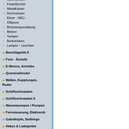
-
Feuerlöscher
-
Wandkästen
-
Deckskisten
-
Eimer - NEU -
-
Ölfässer
-
Brückenausstattung
-
Motore
-
Tampen
-
Bunkerluken
-
Lampen - Leuchten
Beschlagteile II
Foto - Ätzteile
E-Motore, Antriebe
Querstrahlruder
Wellen, Kupplungen,
Ruder
Schiffsschrauben
Schiffsschrauben II
Wasserpumpen / Pumpen
Fernsteuerung, Elektronik
Gabelköpfe, Stellringe
Akkus & Ladegeräte