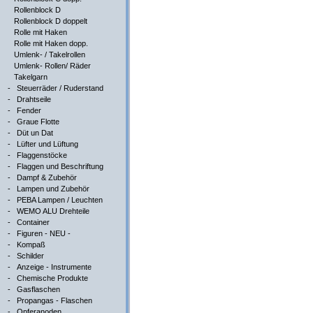
Rollenblock D
Rollenblock D doppelt
Rolle mit Haken
Rolle mit Haken dopp.
Umlenk- / Takelrollen
Umlenk- Rollen/ Räder
Takelgarn
-
Steuerräder / Ruderstand
-
Drahtseile
-
Fender
-
Graue Flotte
-
Düt un Dat
-
Lüfter und Lüftung
-
Flaggenstöcke
-
Flaggen und Beschriftung
-
Dampf & Zubehör
-
Lampen und Zubehör
-
PEBA Lampen / Leuchten
-
WEMO ALU Drehteile
-
Container
-
Figuren - NEU -
-
Kompaß
-
Schilder
-
Anzeige - Instrumente
-
Chemische Produkte
-
Gasflaschen
-
Propangas - Flaschen
-
Opferanoden