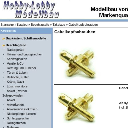
Startseite
»
Katalog
»
Beschlagteile
»
Takelage
»
Gabelkopfschrauben
Kategorien
Gabelkopfschrauben
Baukästen, Schiffsmodelle
Beschlagteile
-
Radargeräte
-
Hörner und Lautsprecher
-
Schiffsglocken
-
Ventile & Co
-
Rettung und Zubehör
-
Türen & Luken
-
Beiboote, Kutter
-
Kräne, Davit
-
Löschmonitore
Gabel
-
Anker-, Verhol-,
Schleppwinden
-
Anker
Ab 0,
-
Ankerketten
incl. 
-
Ankerwinde elektrisch
-
Niedergänge, Leitern
-
Schleppgeschirr
-
Relingstützen
-
Bullaugen