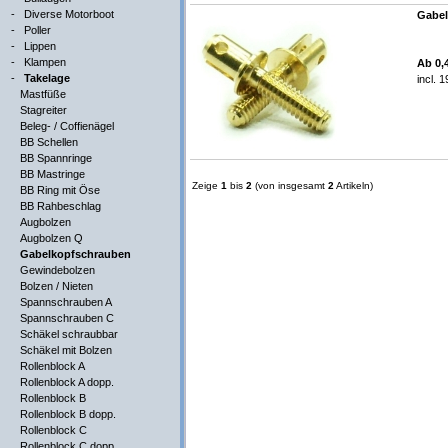
-
Diverse Motorboot
Gabel
-
Poller
-
Lippen
-
Klampen
Ab 0,
-
Takelage
incl. 
Mastfüße
Stagreiter
Beleg- / Coffienägel
BB Schellen
BB Spannringe
BB Mastringe
Zeige
1
bis
2
(von insgesamt
2
Artikeln)
BB Ring mit Öse
BB Rahbeschlag
Augbolzen
Augbolzen Q
Gabelkopfschrauben
Gewindebolzen
Bolzen / Nieten
Spannschrauben A
Spannschrauben C
Schäkel schraubbar
Schäkel mit Bolzen
Rollenblock A
Rollenblock A dopp.
Rollenblock B
Rollenblock B dopp.
Rollenblock C
Rollenblock C dopp.