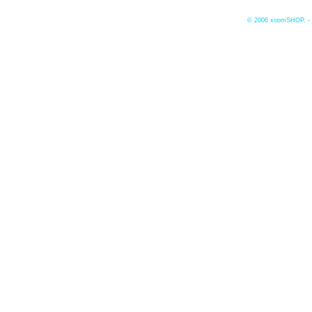
© 2006
xoomSHOP. -