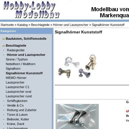
Startseite
»
Katalog
»
Beschlagteile
»
Hörner und Lautsprecher
»
Signalhörner Kunststoff
Kategorien
Signalhörner Kunststoff
Baukästen, Schiffsmodelle
Beschlagteile
-
Radargeräte
-
Hörner und Lautsprecher
Sirene / Typhon
Nebelhorn / Multihorn
Signalhorn
Signalhörner Kunststoff
WEMO Hörner
Lautsprecher
Lautsprecher C1
Lautsprecher oval
Lautsprecher rund
-
Schiffsglocken
G
-
Ventile & Co
-
Rettung und Zubehör
U
-
Türen & Luken
I
-
Beiboote, Kutter
in
-
Kräne, Davit
-
Löschmonitore