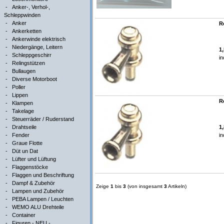
-
Anker-, Verhol-,
Schleppwinden
-
Anker
R
-
Ankerketten
-
Ankerwinde elektrisch
-
Niedergänge, Leitern
1
-
Schleppgeschirr
in
-
Relingstützen
-
Bullaugen
-
Diverse Motorboot
-
Poller
-
Lippen
R
-
Klampen
-
Takelage
-
Steuerräder / Ruderstand
-
Drahtseile
1
-
Fender
in
-
Graue Flotte
-
Düt un Dat
-
Lüfter und Lüftung
-
Flaggenstöcke
-
Flaggen und Beschriftung
-
Dampf & Zubehör
Zeige
1
bis
3
(von insgesamt
3
Artikeln)
-
Lampen und Zubehör
-
PEBA Lampen / Leuchten
-
WEMO ALU Drehteile
-
Container
-
Figuren - NEU -