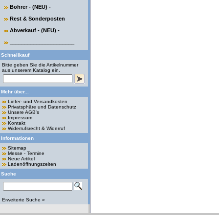
Bohrer - (NEU) -
Rest & Sonderposten
Abverkauf - (NEU) -
______________________
Schnellkauf
Bitte geben Sie die Artikelnummer
aus unserem Katalog ein.
Mehr über...
Liefer- und Versandkosten
Privatsphäre und Datenschutz
Unsere AGB's
Impressum
Kontakt
Widerrufsrecht & Widerruf
Informationen
Sitemap
Messe - Termine
Neue Artikel
Ladenöffnungszeiten
Suche
Erweiterte Suche »