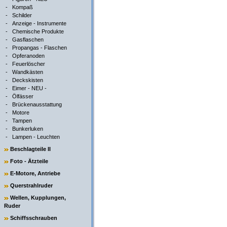
-
Kompaß
-
Schilder
-
Anzeige - Instrumente
-
Chemische Produkte
-
Gasflaschen
-
Propangas - Flaschen
-
Opferanoden
-
Feuerlöscher
-
Wandkästen
-
Deckskisten
-
Eimer - NEU -
-
Ölfässer
-
Brückenausstattung
-
Motore
-
Tampen
-
Bunkerluken
-
Lampen - Leuchten
Beschlagteile II
Foto - Ätzteile
E-Motore, Antriebe
Querstrahlruder
Wellen, Kupplungen,
Ruder
Schiffsschrauben