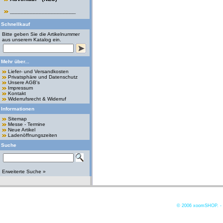
______________________
Schnellkauf
Bitte geben Sie die Artikelnummer
aus unserem Katalog ein.
Mehr über...
Liefer- und Versandkosten
Privatsphäre und Datenschutz
Unsere AGB's
Impressum
Kontakt
Widerrufsrecht & Widerruf
Informationen
Sitemap
Messe - Termine
Neue Artikel
Ladenöffnungszeiten
Suche
Erweiterte Suche »
© 2006
xoomSHOP. -