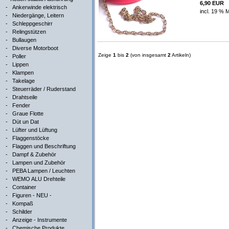
6,90 EUR
-
Ankerwinde elektrisch
incl. 19 % 
-
Niedergänge, Leitern
-
Schleppgeschirr
-
Relingstützen
-
Bullaugen
-
Diverse Motorboot
Zeige
1
bis
2
(von insgesamt
2
Artikeln)
-
Poller
-
Lippen
-
Klampen
-
Takelage
-
Steuerräder / Ruderstand
-
Drahtseile
-
Fender
-
Graue Flotte
-
Düt un Dat
-
Lüfter und Lüftung
-
Flaggenstöcke
-
Flaggen und Beschriftung
-
Dampf & Zubehör
-
Lampen und Zubehör
-
PEBA Lampen / Leuchten
-
WEMO ALU Drehteile
-
Container
-
Figuren - NEU -
-
Kompaß
-
Schilder
-
Anzeige - Instrumente
-
Chemische Produkte