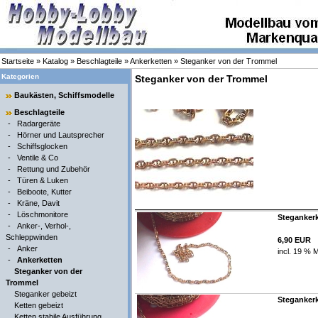
Startseite
»
Katalog
»
Beschlagteile
»
Ankerketten
»
Steganker von der Trommel
Kategorien
Steganker von der Trommel
Baukästen, Schiffsmodelle
Beschlagteile
-
Radargeräte
-
Hörner und Lautsprecher
-
Schiffsglocken
-
Ventile & Co
-
Rettung und Zubehör
-
Türen & Luken
-
Beiboote, Kutter
-
Kräne, Davit
-
Löschmonitore
Stegankerk
-
Anker-, Verhol-,
Schleppwinden
6,90 EUR
-
Anker
incl. 19 % 
-
Ankerketten
Steganker von der
Trommel
Steganker gebeizt
Stegankerk
Ketten gebeizt
Ketten stabile Ausführung