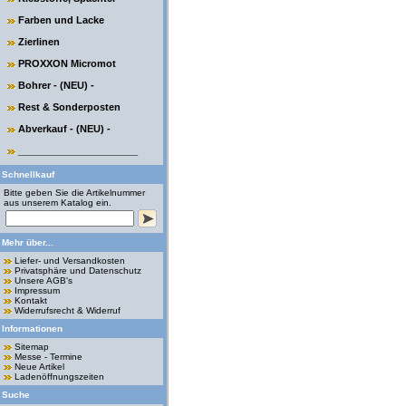
Farben und Lacke
Zierlinen
PROXXON Micromot
Bohrer - (NEU) -
Rest & Sonderposten
Abverkauf - (NEU) -
______________________
Schnellkauf
Bitte geben Sie die Artikelnummer
aus unserem Katalog ein.
Mehr über...
Liefer- und Versandkosten
Privatsphäre und Datenschutz
Unsere AGB's
Impressum
Kontakt
Widerrufsrecht & Widerruf
Informationen
Sitemap
Messe - Termine
Neue Artikel
Ladenöffnungszeiten
Suche