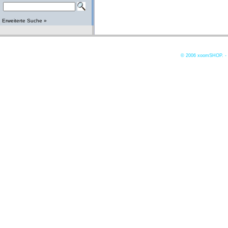
Erweiterte Suche »
© 2006
xoomSHOP. -