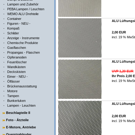
-
Lampen und Zubehör
-
PEBA Lampen / Leuchten
-
WEMO ALU Drehteile
-
Container
ALU Lüftungsb
-
Figuren - NEU -
-
Kompaß
2,00 EUR
-
Schilder
incl. 19 % MwSt
-
Anzeige - Instrumente
-
Chemische Produkte
-
Gasflaschen
-
Propangas - Flaschen
-
Opferanoden
ALU Lüftungsb
-
Feuerlöscher
-
Wandkästen
UVP 1,20 EUR
-
Deckskisten
Ihr Preis 2,00
-
Eimer - NEU -
incl. 19 % MwSt
-
Ölfässer
-
Brückenausstattung
-
Motore
-
Tampen
-
Bunkerluken
ALU Lüftungsb
-
Lampen - Leuchten
Beschlagteile II
2,00 EUR
Foto - Ätzteile
incl. 19 % MwSt
E-Motore, Antriebe
Querstrahlruder