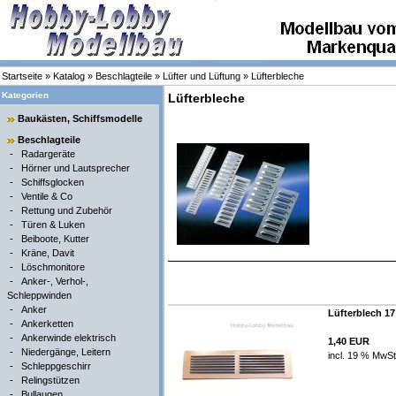
Startseite
»
Katalog
»
Beschlagteile
»
Lüfter und Lüftung
»
Lüfterbleche
Kategorien
Lüfterbleche
Baukästen, Schiffsmodelle
Beschlagteile
-
Radargeräte
-
Hörner und Lautsprecher
-
Schiffsglocken
-
Ventile & Co
-
Rettung und Zubehör
-
Türen & Luken
-
Beiboote, Kutter
-
Kräne, Davit
-
Löschmonitore
-
Anker-, Verhol-,
Schleppwinden
-
Anker
Lüfterblech 17
-
Ankerketten
-
Ankerwinde elektrisch
1,40 EUR
-
Niedergänge, Leitern
incl. 19 % MwSt
-
Schleppgeschirr
-
Relingstützen
-
Bullaugen