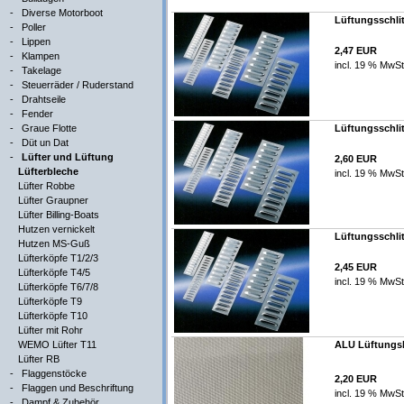
-
Diverse Motorboot
Lüftungsschlit
-
Poller
-
Lippen
2,47 EUR
-
Klampen
incl. 19 % MwSt
-
Takelage
-
Steuerräder / Ruderstand
-
Drahtseile
-
Fender
-
Graue Flotte
Lüftungsschlit
-
Düt un Dat
-
Lüfter und Lüftung
2,60 EUR
Lüfterbleche
incl. 19 % MwSt
Lüfter Robbe
Lüfter Graupner
Lüfter Billing-Boats
Hutzen vernickelt
Lüftungsschli
Hutzen MS-Guß
Lüfterköpfe T1/2/3
2,45 EUR
Lüfterköpfe T4/5
incl. 19 % MwSt
Lüfterköpfe T6/7/8
Lüfterköpfe T9
Lüfterköpfe T10
Lüfter mit Rohr
WEMO Lüfter T11
ALU Lüftungsb
Lüfter RB
-
Flaggenstöcke
2,20 EUR
-
Flaggen und Beschriftung
incl. 19 % MwSt
-
Dampf & Zubehör