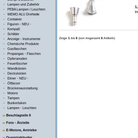
-
Lampen und Zubehör
1
-
PEBA Lampen / Leuchten
in
-
WEMO ALU Drehteile
-
Container
-
Figuren - NEU -
-
Kompaß
-
Schilder
Zeige
1
bis
6
(von insgesamt
6
Artikeln)
-
Anzeige - Instrumente
-
Chemische Produkte
-
Gasflaschen
-
Propangas - Flaschen
-
Opferanoden
-
Feuerlöscher
-
Wandkästen
-
Deckskisten
-
Eimer - NEU -
-
Ölfässer
-
Brückenausstattung
-
Motore
-
Tampen
-
Bunkerluken
-
Lampen - Leuchten
Beschlagteile II
Foto - Ätzteile
E-Motore, Antriebe
Querstrahlruder