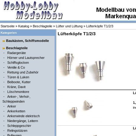
Startseite
»
Katalog
»
Beschlagteile
»
Lüfter und Lüftung
»
Lüfterköpfe T1/2/3
Kategorien
Lüfterköpfe T1/2/3
Baukästen, Schiffsmodelle
Beschlagteile
-
Radargeräte
-
Hörner und Lautsprecher
-
Schiffsglocken
-
Ventile & Co
-
Rettung und Zubehör
-
Türen & Luken
-
Beiboote, Kutter
-
Kräne, Davit
-
Löschmonitore
L
-
Anker-, Verhol-,
Schleppwinden
1
-
Anker
in
-
Ankerketten
-
Ankerwinde elektrisch
-
Niedergänge, Leitern
-
Schleppgeschirr
L
-
Relingstützen
-
Bullaugen