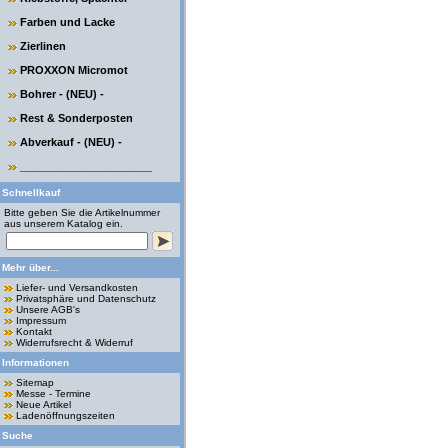
Farben und Lacke
Zierlinen
PROXXON Micromot
Bohrer - (NEU) -
Rest & Sonderposten
Abverkauf - (NEU) -
______________________
Schnellkauf
Bitte geben Sie die Artikelnummer
aus unserem Katalog ein.
Mehr über...
Liefer- und Versandkosten
Privatsphäre und Datenschutz
Unsere AGB's
Impressum
Kontakt
Widerrufsrecht & Widerruf
Informationen
Sitemap
Messe - Termine
Neue Artikel
Ladenöffnungszeiten
Suche