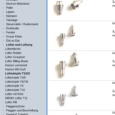
1
-
Diverse Motorboot
in
-
Poller
-
Lippen
-
Klampen
-
Takelage
L
-
Steuerräder / Ruderstand
-
Drahtseile
1
-
Fender
in
-
Graue Flotte
-
Düt un Dat
-
Lüfter und Lüftung
Lüfterbleche
Lüfter Robbe
L
Lüfter Graupner
Lüfter Billing-Boats
1
Hutzen vernickelt
in
Hutzen MS-Guß
Lüfterköpfe T1/2/3
Lüfterköpfe T4/5
Lüfterköpfe T6/7/8
L
Lüfterköpfe T9
Lüfterköpfe T10
1
Lüfter mit Rohr
in
WEMO Lüfter T11
Lüfter RB
-
Flaggenstöcke
-
Flaggen und Beschriftung
L
-
Dampf & Zubehör