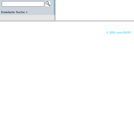
Erweiterte Suche »
© 2006
xoomSHOP. -