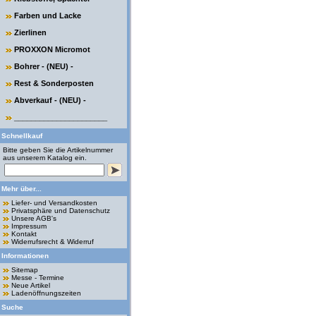
Farben und Lacke
Zierlinen
PROXXON Micromot
Bohrer - (NEU) -
Rest & Sonderposten
Abverkauf - (NEU) -
______________________
Schnellkauf
Bitte geben Sie die Artikelnummer
aus unserem Katalog ein.
Mehr über...
Liefer- und Versandkosten
Privatsphäre und Datenschutz
Unsere AGB's
Impressum
Kontakt
Widerrufsrecht & Widerruf
Informationen
Sitemap
Messe - Termine
Neue Artikel
Ladenöffnungszeiten
Suche