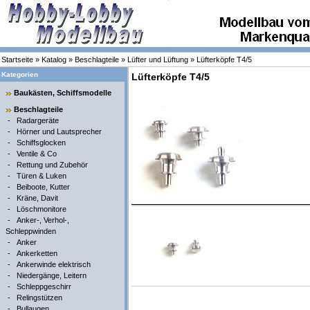
Startseite
»
Katalog
»
Beschlagteile
»
Lüfter und Lüftung
»
Lüfterköpfe T4/5
Kategorien
Lüfterköpfe T4/5
Baukästen, Schiffsmodelle
Beschlagteile
-
Radargeräte
-
Hörner und Lautsprecher
-
Schiffsglocken
-
Ventile & Co
-
Rettung und Zubehör
-
Türen & Luken
-
Beiboote, Kutter
-
Kräne, Davit
-
Löschmonitore
-
Anker-, Verhol-,
Schleppwinden
-
Anker
-
Ankerketten
-
Ankerwinde elektrisch
-
Niedergänge, Leitern
-
Schleppgeschirr
-
Relingstützen
-
Bullaugen