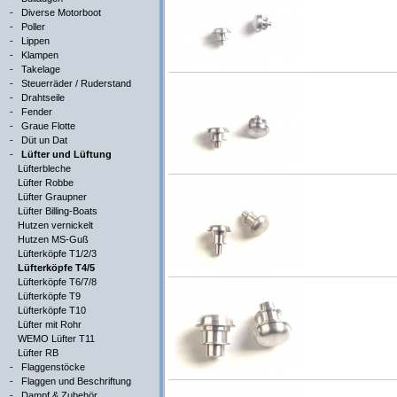
-
Diverse Motorboot
-
Poller
-
Lippen
-
Klampen
-
Takelage
-
Steuerräder / Ruderstand
-
Drahtseile
-
Fender
-
Graue Flotte
-
Düt un Dat
-
Lüfter und Lüftung
Lüfterbleche
Lüfter Robbe
Lüfter Graupner
Lüfter Billing-Boats
Hutzen vernickelt
Hutzen MS-Guß
Lüfterköpfe T1/2/3
Lüfterköpfe T4/5
Lüfterköpfe T6/7/8
Lüfterköpfe T9
Lüfterköpfe T10
Lüfter mit Rohr
WEMO Lüfter T11
Lüfter RB
-
Flaggenstöcke
-
Flaggen und Beschriftung
-
Dampf & Zubehör