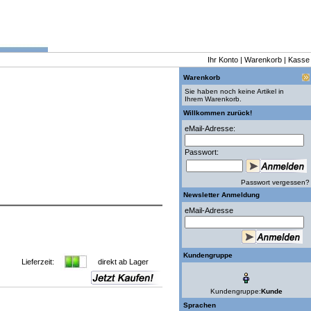
Ihr Konto
|
Warenkorb
|
Kasse
Warenkorb
Sie haben noch keine Artikel in
Ihrem Warenkorb.
Willkommen zurück!
eMail-Adresse:
Passwort:
Passwort vergessen?
Newsletter Anmeldung
eMail-Adresse
Kundengruppe
Lieferzeit:
direkt ab Lager
Kundengruppe:
Kunde
Sprachen