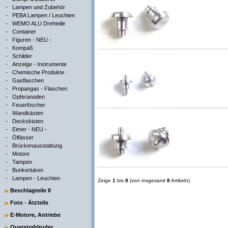
-
Lampen und Zubehör
-
PEBA Lampen / Leuchten
-
WEMO ALU Drehteile
-
Container
-
Figuren - NEU -
-
Kompaß
-
Schilder
-
Anzeige - Instrumente
-
Chemische Produkte
-
Gasflaschen
-
Propangas - Flaschen
-
Opferanoden
-
Feuerlöscher
-
Wandkästen
-
Deckskisten
-
Eimer - NEU -
-
Ölfässer
-
Brückenausstattung
-
Motore
-
Tampen
-
Bunkerluken
-
Lampen - Leuchten
Zeige
1
bis
8
(von insgesamt
8
Artikeln)
Beschlagteile II
Foto - Ätzteile
E-Motore, Antriebe
Querstrahlruder