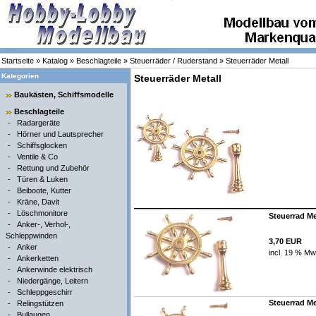
Startseite
»
Katalog
»
Beschlagteile
»
Steuerräder / Ruderstand
»
Steuerräder Metall
Kategorien
Steuerräder Metall
Baukästen, Schiffsmodelle
Beschlagteile
-
Radargeräte
-
Hörner und Lautsprecher
-
Schiffsglocken
-
Ventile & Co
-
Rettung und Zubehör
-
Türen & Luken
-
Beiboote, Kutter
-
Kräne, Davit
-
Löschmonitore
Steuerrad Me
-
Anker-, Verhol-,
Schleppwinden
3,70 EUR
-
Anker
incl. 19 % Mw
-
Ankerketten
-
Ankerwinde elektrisch
-
Niedergänge, Leitern
-
Schleppgeschirr
Steuerrad Me
-
Relingstützen
-
Bullaugen