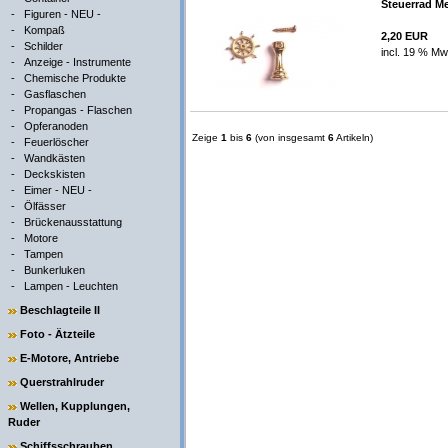
Steuerrad Me
-
Figuren - NEU -
-
Kompaß
2,20 EUR
-
Schilder
incl. 19 % Mw
-
Anzeige - Instrumente
-
Chemische Produkte
-
Gasflaschen
-
Propangas - Flaschen
-
Opferanoden
Zeige
1
bis
6
(von insgesamt
6
Artikeln)
-
Feuerlöscher
-
Wandkästen
-
Deckskisten
-
Eimer - NEU -
-
Ölfässer
-
Brückenausstattung
-
Motore
-
Tampen
-
Bunkerluken
-
Lampen - Leuchten
Beschlagteile II
Foto - Ätzteile
E-Motore, Antriebe
Querstrahlruder
Wellen, Kupplungen,
Ruder
Schiffsschrauben