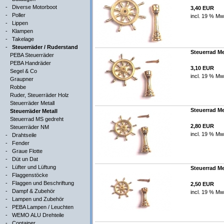
-
Diverse Motorboot
3,40 EUR
-
Poller
incl. 19 % Mw
-
Lippen
-
Klampen
-
Takelage
-
Steuerräder / Ruderstand
Steuerrad Me
PEBA Steuerräder
PEBA Handräder
3,10 EUR
Segel & Co
incl. 19 % Mw
Graupner
Robbe
Ruder, Steuerräder Holz
Steuerräder Metall
Steuerrad Me
Steuerräder Metall
Steuerrad MS gedreht
2,80 EUR
Steuerräder NM
incl. 19 % Mw
-
Drahtseile
-
Fender
-
Graue Flotte
-
Düt un Dat
-
Lüfter und Lüftung
Steuerrad Me
-
Flaggenstöcke
-
Flaggen und Beschriftung
2,50 EUR
-
Dampf & Zubehör
incl. 19 % Mw
-
Lampen und Zubehör
-
PEBA Lampen / Leuchten
-
WEMO ALU Drehteile
-
Container