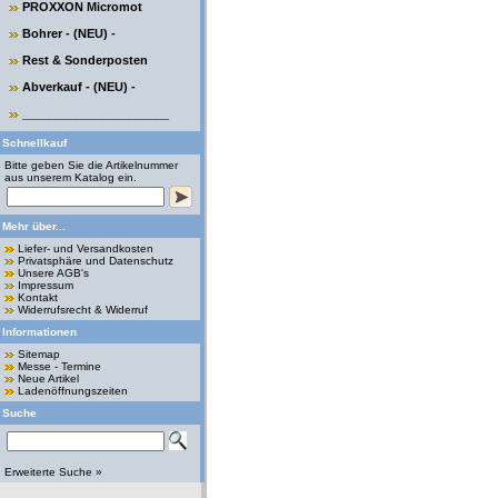
PROXXON Micromot
Bohrer - (NEU) -
Rest & Sonderposten
Abverkauf - (NEU) -
______________________
Schnellkauf
Bitte geben Sie die Artikelnummer
aus unserem Katalog ein.
Mehr über...
Liefer- und Versandkosten
Privatsphäre und Datenschutz
Unsere AGB's
Impressum
Kontakt
Widerrufsrecht & Widerruf
Informationen
Sitemap
Messe - Termine
Neue Artikel
Ladenöffnungszeiten
Suche
Erweiterte Suche »