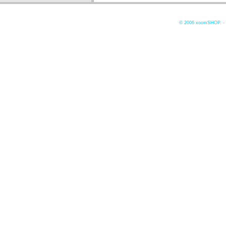
© 2006
xoomSHOP. -