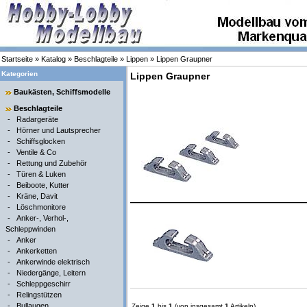
Startseite
»
Katalog
»
Beschlagteile
»
Lippen
»
Lippen Graupner
Kategorien
Lippen Graupner
Baukästen, Schiffsmodelle
Beschlagteile
-
Radargeräte
-
Hörner und Lautsprecher
-
Schiffsglocken
-
Ventile & Co
-
Rettung und Zubehör
-
Türen & Luken
-
Beiboote, Kutter
-
Kräne, Davit
-
Löschmonitore
-
Anker-, Verhol-,
Schleppwinden
-
Anker
-
Ankerketten
-
Ankerwinde elektrisch
-
Niedergänge, Leitern
-
Schleppgeschirr
-
Relingstützen
-
Bullaugen
Zeige
1
bis
1
(von insgesamt
1
Artikeln)