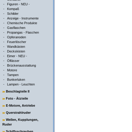
-
Figuren - NEU -
-
Kompaß
-
Schilder
-
Anzeige - Instrumente
-
Chemische Produkte
-
Gasflaschen
-
Propangas - Flaschen
-
Opferanoden
-
Feuerlöscher
-
Wandkästen
-
Deckskisten
-
Eimer - NEU -
-
Ölfässer
-
Brückenausstattung
-
Motore
-
Tampen
-
Bunkerluken
-
Lampen - Leuchten
Beschlagteile II
Foto - Ätzteile
E-Motore, Antriebe
Querstrahlruder
Wellen, Kupplungen,
Ruder
Schiffsschrauben