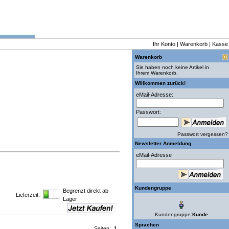
Ihr Konto
|
Warenkorb
|
Kasse
Warenkorb
Sie haben noch keine Artikel in
Ihrem Warenkorb.
Willkommen zurück!
eMail-Adresse:
Passwort:
Passwort vergessen?
Newsletter Anmeldung
eMail-Adresse
Kundengruppe
Begrenzt direkt ab
Lieferzeit:
Lager
Kundengruppe:
Kunde
Sprachen
Seiten:
1