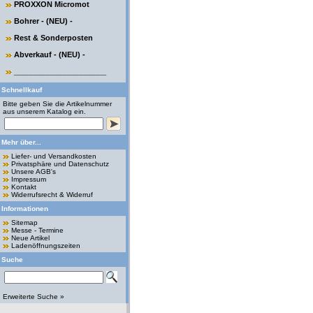
PROXXON Micromot
Bohrer - (NEU) -
Rest & Sonderposten
Abverkauf - (NEU) -
______________________
Schnellkauf
Bitte geben Sie die Artikelnummer
aus unserem Katalog ein.
Mehr über...
Liefer- und Versandkosten
Privatsphäre und Datenschutz
Unsere AGB's
Impressum
Kontakt
Widerrufsrecht & Widerruf
Informationen
Sitemap
Messe - Termine
Neue Artikel
Ladenöffnungszeiten
Suche
Erweiterte Suche »