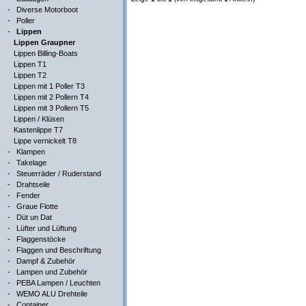
-
Diverse Motorboot
-
Poller
-
Lippen
Lippen Graupner
Lippen Billing-Boats
Lippen T1
Lippen T2
Lippen mit 1 Poller T3
Lippen mit 2 Pollern T4
Lippen mit 3 Pollern T5
Lippen / Klüsen
Kastenlippe T7
Lippe vernickelt T8
-
Klampen
-
Takelage
-
Steuerräder / Ruderstand
-
Drahtseile
-
Fender
-
Graue Flotte
-
Düt un Dat
-
Lüfter und Lüftung
-
Flaggenstöcke
-
Flaggen und Beschriftung
-
Dampf & Zubehör
-
Lampen und Zubehör
-
PEBA Lampen / Leuchten
-
WEMO ALU Drehteile
-
Container