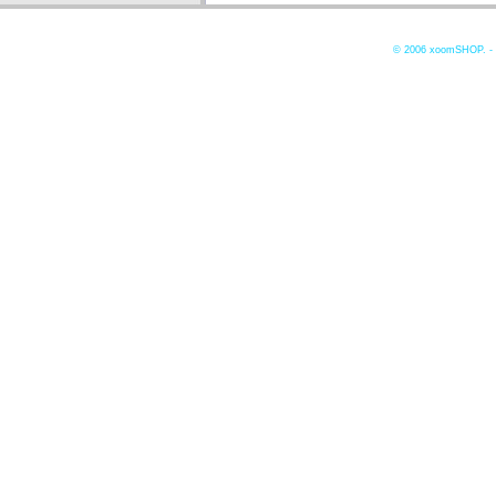
© 2006
xoomSHOP. -