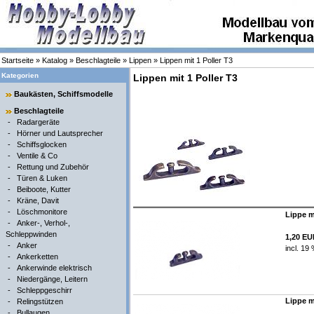
Startseite
»
Katalog
»
Beschlagteile
»
Lippen
»
Lippen mit 1 Poller T3
Kategorien
Lippen mit 1 Poller T3
Baukästen, Schiffsmodelle
Beschlagteile
-
Radargeräte
-
Hörner und Lautsprecher
-
Schiffsglocken
-
Ventile & Co
-
Rettung und Zubehör
-
Türen & Luken
-
Beiboote, Kutter
-
Kräne, Davit
-
Löschmonitore
Lippe mi
-
Anker-, Verhol-,
Schleppwinden
1,20 E
-
Anker
incl. 19
-
Ankerketten
-
Ankerwinde elektrisch
-
Niedergänge, Leitern
-
Schleppgeschirr
Lippe mi
-
Relingstützen
-
Bullaugen