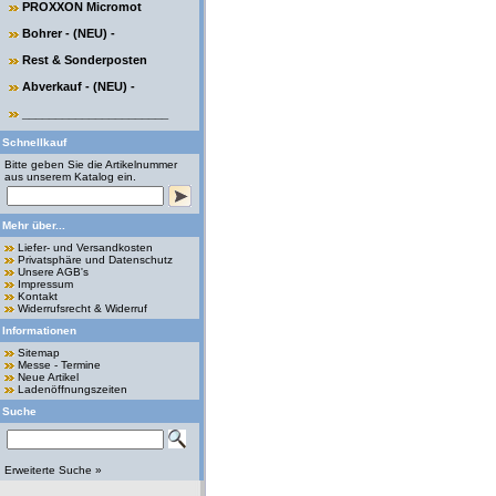
PROXXON Micromot
Bohrer - (NEU) -
Rest & Sonderposten
Abverkauf - (NEU) -
______________________
Schnellkauf
Bitte geben Sie die Artikelnummer
aus unserem Katalog ein.
Mehr über...
Liefer- und Versandkosten
Privatsphäre und Datenschutz
Unsere AGB's
Impressum
Kontakt
Widerrufsrecht & Widerruf
Informationen
Sitemap
Messe - Termine
Neue Artikel
Ladenöffnungszeiten
Suche
Erweiterte Suche »