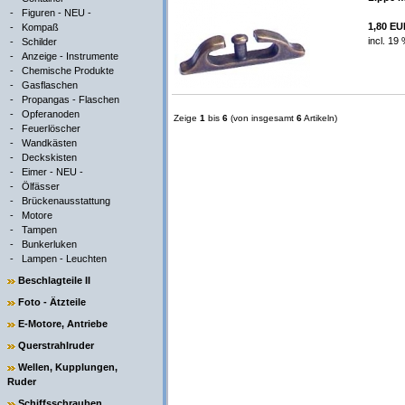
-
Figuren - NEU -
1,80 E
-
Kompaß
incl. 19
-
Schilder
-
Anzeige - Instrumente
-
Chemische Produkte
-
Gasflaschen
-
Propangas - Flaschen
-
Opferanoden
Zeige
1
bis
6
(von insgesamt
6
Artikeln)
-
Feuerlöscher
-
Wandkästen
-
Deckskisten
-
Eimer - NEU -
-
Ölfässer
-
Brückenausstattung
-
Motore
-
Tampen
-
Bunkerluken
-
Lampen - Leuchten
Beschlagteile II
Foto - Ätzteile
E-Motore, Antriebe
Querstrahlruder
Wellen, Kupplungen,
Ruder
Schiffsschrauben