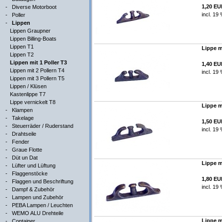
1,20 E
-
Diverse Motorboot
incl. 19
-
Poller
-
Lippen
Lippen Graupner
Lippen Billing-Boats
Lippen T1
Lippe mi
Lippen T2
Lippen mit 1 Poller T3
1,40 E
Lippen mit 2 Pollern T4
incl. 19
Lippen mit 3 Pollern T5
Lippen / Klüsen
Kastenlippe T7
Lippe vernickelt T8
Lippe mi
-
Klampen
-
Takelage
1,50 E
-
Steuerräder / Ruderstand
incl. 19
-
Drahtseile
-
Fender
-
Graue Flotte
-
Düt un Dat
Lippe mi
-
Lüfter und Lüftung
-
Flaggenstöcke
1,80 E
-
Flaggen und Beschriftung
incl. 19
-
Dampf & Zubehör
-
Lampen und Zubehör
-
PEBA Lampen / Leuchten
-
WEMO ALU Drehteile
Lippe mi
-
Container