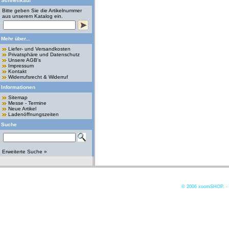
Schnellkauf
Bitte geben Sie die Artikelnummer
aus unserem Katalog ein.
Mehr über...
Liefer- und Versandkosten
Privatsphäre und Datenschutz
Unsere AGB's
Impressum
Kontakt
Widerrufsrecht & Widerruf
Informationen
Sitemap
Messe - Termine
Neue Artikel
Ladenöffnungszeiten
Suche
Erweiterte Suche »
© 2006
xoomSHOP. -