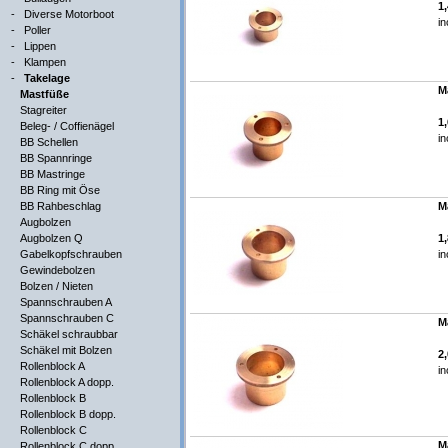
1
-
Diverse Motorboot
in
-
Poller
-
Lippen
-
Klampen
-
Takelage
M
Mastfüße
Stagreiter
1
Beleg- / Coffienägel
in
BB Schellen
BB Spannringe
BB Mastringe
BB Ring mit Öse
BB Rahbeschlag
M
Augbolzen
Augbolzen Q
1
Gabelkopfschrauben
in
Gewindebolzen
Bolzen / Nieten
Spannschrauben A
Spannschrauben C
M
Schäkel schraubbar
Schäkel mit Bolzen
2
Rollenblock A
in
Rollenblock A dopp.
Rollenblock B
Rollenblock B dopp.
Rollenblock C
M
Rollenblock C dopp.