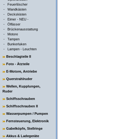
-
Feuerlöscher
-
Wandkästen
-
Deckskisten
-
Eimer - NEU -
-
Ölfässer
-
Brückenausstattung
-
Motore
-
Tampen
-
Bunkerluken
-
Lampen - Leuchten
Beschlagteile II
Foto - Ätzteile
E-Motore, Antriebe
Querstrahlruder
Wellen, Kupplungen,
Ruder
Schiffsschrauben
Schiffsschrauben II
Wasserpumpen / Pumpen
Fernsteuerung, Elektronik
Gabelköpfe, Stellringe
Akkus & Ladegeräte