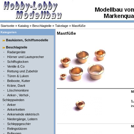
Startseite
»
Katalog
»
Beschlagteile
»
Takelage
»
Mastfüße
Kategorien
Mastfüße
Baukästen, Schiffsmodelle
Beschlagteile
-
Radargeräte
-
Hörner und Lautsprecher
-
Schiffsglocken
-
Ventile & Co
-
Rettung und Zubehör
-
Türen & Luken
-
Beiboote, Kutter
-
Kräne, Davit
-
Löschmonitore
M
-
Anker-, Verhol-,
Schleppwinden
1
-
Anker
in
-
Ankerketten
-
Ankerwinde elektrisch
-
Niedergänge, Leitern
-
Schleppgeschirr
M
-
Relingstützen
-
Bullaugen