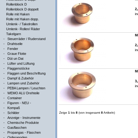
Rollenblock D
2
Rollenblock D doppelt
in
Rolle mit Haken
Rolle mit Haken dopp.
Umlenk- / Takelrollen
Umlenk- Rollen/ Räder
Takelgarn
M
-
Steuerräder / Ruderstand
-
Drahtseile
2
-
Fender
in
-
Graue Flotte
-
Düt un Dat
-
Lüfter und Lüftung
-
Flaggenstöcke
M
-
Flaggen und Beschriftung
-
Dampf & Zubehör
3
-
Lampen und Zubehör
in
-
PEBA Lampen / Leuchten
-
WEMO ALU Drehteile
-
Container
-
Figuren - NEU -
-
Kompaß
-
Schilder
Zeige
1
bis
8
(von insgesamt
8
Artikeln)
-
Anzeige - Instrumente
-
Chemische Produkte
-
Gasflaschen
-
Propangas - Flaschen
-
Opferanoden