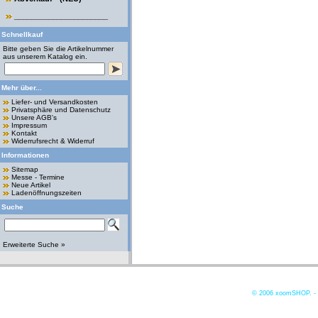
______________________
Schnellkauf
Bitte geben Sie die Artikelnummer
aus unserem Katalog ein.
Mehr über...
Liefer- und Versandkosten
Privatsphäre und Datenschutz
Unsere AGB's
Impressum
Kontakt
Widerrufsrecht & Widerruf
Informationen
Sitemap
Messe - Termine
Neue Artikel
Ladenöffnungszeiten
Suche
Erweiterte Suche »
© 2006
xoomSHOP. -