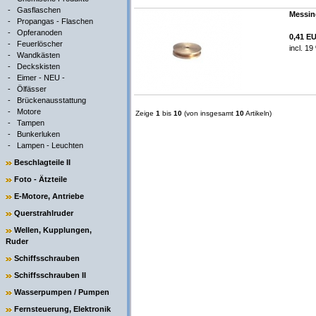
-
Gasflaschen
Messing
-
Propangas - Flaschen
-
Opferanoden
0,41 E
-
Feuerlöscher
incl. 1
-
Wandkästen
-
Deckskisten
-
Eimer - NEU -
-
Ölfässer
-
Brückenausstattung
-
Motore
Zeige
1
bis
10
(von insgesamt
10
Artikeln)
-
Tampen
-
Bunkerluken
-
Lampen - Leuchten
Beschlagteile II
Foto - Ätzteile
E-Motore, Antriebe
Querstrahlruder
Wellen, Kupplungen,
Ruder
Schiffsschrauben
Schiffsschrauben II
Wasserpumpen / Pumpen
Fernsteuerung, Elektronik