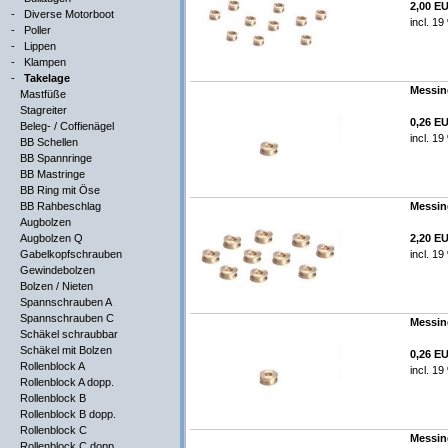
2,00 E
-
Diverse Motorboot
incl. 1
-
Poller
-
Lippen
-
Klampen
-
Takelage
Messing
Mastfüße
Stagreiter
0,26 E
Beleg- / Coffienägel
incl. 1
BB Schellen
BB Spannringe
BB Mastringe
BB Ring mit Öse
BB Rahbeschlag
Messing
Augbolzen
Augbolzen Q
2,20 E
Gabelkopfschrauben
incl. 1
Gewindebolzen
Bolzen / Nieten
Spannschrauben A
Spannschrauben C
Messing
Schäkel schraubbar
Schäkel mit Bolzen
0,26 E
Rollenblock A
incl. 1
Rollenblock A dopp.
Rollenblock B
Rollenblock B dopp.
Rollenblock C
Messing
Rollenblock C dopp.