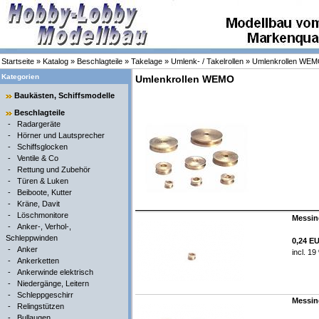
Startseite
»
Katalog
»
Beschlagteile
»
Takelage
»
Umlenk- / Takelrollen
»
Umlenkrollen WE
Kategorien
Umlenkrollen WEMO
Baukästen, Schiffsmodelle
Beschlagteile
-
Radargeräte
-
Hörner und Lautsprecher
-
Schiffsglocken
-
Ventile & Co
-
Rettung und Zubehör
-
Türen & Luken
-
Beiboote, Kutter
-
Kräne, Davit
-
Löschmonitore
Messing
-
Anker-, Verhol-,
Schleppwinden
0,24 E
-
Anker
incl. 1
-
Ankerketten
-
Ankerwinde elektrisch
-
Niedergänge, Leitern
-
Schleppgeschirr
Messing
-
Relingstützen
-
Bullaugen