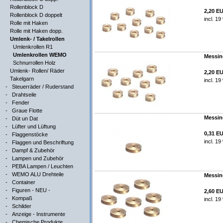
Rollenblock D
2,20 E
Rollenblock D doppelt
incl. 1
Rolle mit Haken
Rolle mit Haken dopp.
Umlenk- / Takelrollen
Umlenkrollen R1
Umlenkrollen WEMO
Messing
Schnurrollen Holz
Umlenk- Rollen/ Räder
2,20 E
Takelgarn
incl. 1
-
Steuerräder / Ruderstand
-
Drahtseile
-
Fender
-
Graue Flotte
Messing
-
Düt un Dat
-
Lüfter und Lüftung
0,31 E
-
Flaggenstöcke
incl. 1
-
Flaggen und Beschriftung
-
Dampf & Zubehör
-
Lampen und Zubehör
-
PEBA Lampen / Leuchten
-
WEMO ALU Drehteile
Messing
-
Container
-
Figuren - NEU -
2,60 E
-
Kompaß
incl. 1
-
Schilder
-
Anzeige - Instrumente
-
Chemische Produkte