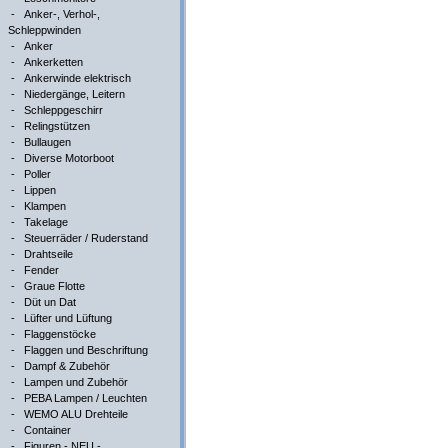
-
Anker-, Verhol-,
Schleppwinden
-
Anker
-
Ankerketten
-
Ankerwinde elektrisch
-
Niedergänge, Leitern
-
Schleppgeschirr
-
Relingstützen
-
Bullaugen
-
Diverse Motorboot
-
Poller
-
Lippen
-
Klampen
-
Takelage
-
Steuerräder / Ruderstand
-
Drahtseile
-
Fender
-
Graue Flotte
-
Düt un Dat
-
Lüfter und Lüftung
-
Flaggenstöcke
-
Flaggen und Beschriftung
-
Dampf & Zubehör
-
Lampen und Zubehör
-
PEBA Lampen / Leuchten
-
WEMO ALU Drehteile
-
Container
-
Figuren - NEU -