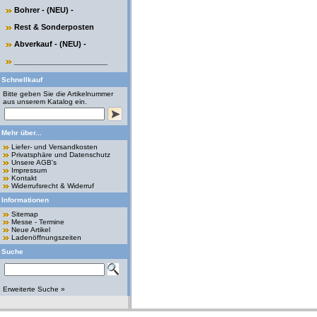
Bohrer - (NEU) -
Rest & Sonderposten
Abverkauf - (NEU) -
______________________
Schnellkauf
Bitte geben Sie die Artikelnummer
aus unserem Katalog ein.
Mehr über...
Liefer- und Versandkosten
Privatsphäre und Datenschutz
Unsere AGB's
Impressum
Kontakt
Widerrufsrecht & Widerruf
Informationen
Sitemap
Messe - Termine
Neue Artikel
Ladenöffnungszeiten
Suche
Erweiterte Suche »