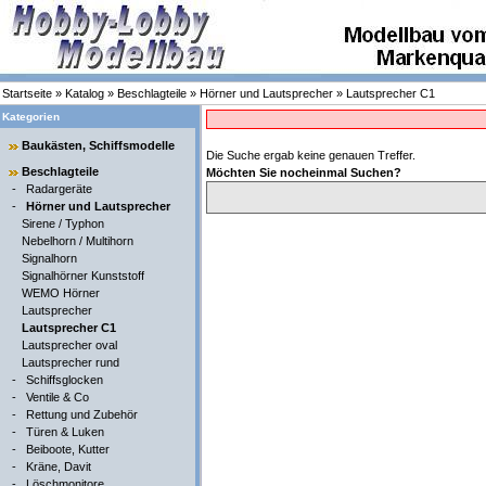
Startseite
»
Katalog
»
Beschlagteile
»
Hörner und Lautsprecher
»
Lautsprecher C1
Kategorien
Baukästen, Schiffsmodelle
Die Suche ergab keine genauen Treffer.
Beschlagteile
Möchten Sie nocheinmal Suchen?
-
Radargeräte
-
Hörner und Lautsprecher
Sirene / Typhon
Nebelhorn / Multihorn
Signalhorn
Signalhörner Kunststoff
WEMO Hörner
Lautsprecher
Lautsprecher C1
Lautsprecher oval
Lautsprecher rund
-
Schiffsglocken
-
Ventile & Co
-
Rettung und Zubehör
-
Türen & Luken
-
Beiboote, Kutter
-
Kräne, Davit
-
Löschmonitore