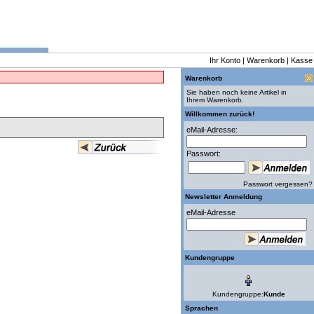
Ihr Konto
|
Warenkorb
|
Kasse
Warenkorb
Sie haben noch keine Artikel in
Ihrem Warenkorb.
Willkommen zurück!
eMail-Adresse:
Passwort:
Passwort vergessen?
Newsletter Anmeldung
eMail-Adresse
Kundengruppe
Kundengruppe:
Kunde
Sprachen