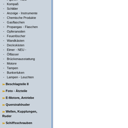
-
Kompaß
-
Schilder
-
Anzeige - Instrumente
-
Chemische Produkte
-
Gasflaschen
-
Propangas - Flaschen
-
Opferanoden
-
Feuerlöscher
-
Wandkästen
-
Deckskisten
-
Eimer - NEU -
-
Ölfässer
-
Brückenausstattung
-
Motore
-
Tampen
-
Bunkerluken
-
Lampen - Leuchten
Beschlagteile II
Foto - Ätzteile
E-Motore, Antriebe
Querstrahlruder
Wellen, Kupplungen,
Ruder
Schiffsschrauben