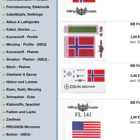
Fernsteuerung, Elektronik
Gabelköpfe, Stellringe
Akkus & Ladegeräte
BB Fl
Kabel, Stecker ......
Kunststoff - Profile
1,00 
incl. 
Messing - Profile - (NEU)
Kunststoff - Platten
Struktur - Platten - (NEU) -
BB Fl
Blech - Platten
Glasfaser & Epoxy
3,40 
incl. 
Hölzer und Leisten
Eisen, Stahl, Messing
Schrauben - Ecke
BB Fl
Klebstoffe, Spachtel
Farben und Lacke
1,00 
Zierlinen
incl. 
PROXXON Micromot
Bohrer - (NEU) -