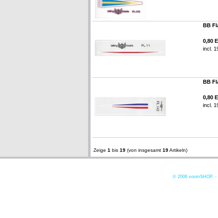
BB Fl
0,80 
incl. 
BB Fl
0,80 
incl. 
Zeige
1
bis
19
(von insgesamt
19
Artikeln)
© 2006
xoomSHOP. -