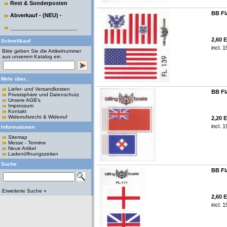
Rest & Sonderposten
BB Fl
Abverkauf - (NEU) -
______________________
2,60 
Schnellkauf
incl. 
Bitte geben Sie die Artikelnummer
aus unserem Katalog ein.
Mehr über...
Liefer- und Versandkosten
BB Fl
Privatsphäre und Datenschutz
Unsere AGB's
Impressum
Kontakt
Widerrufsrecht & Widerruf
2,20 
incl. 
Informationen
Sitemap
Messe - Termine
Neue Artikel
Ladenöffnungszeiten
Suche
BB Fl
Erweiterte Suche »
2,60 
incl. 