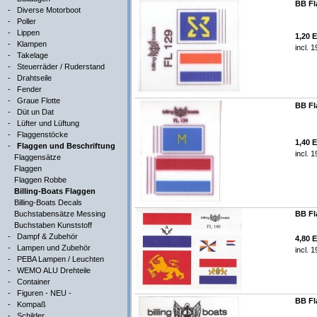
BB Fl
-
Diverse Motorboot
-
Poller
-
Lippen
1,20 
-
Klampen
incl. 
-
Takelage
-
Steuerräder / Ruderstand
-
Drahtseile
-
Fender
-
Graue Flotte
BB Fl
-
Düt un Dat
-
Lüfter und Lüftung
-
Flaggenstöcke
1,40 
-
Flaggen und Beschriftung
incl. 
Flaggensätze
Flaggen
Flaggen Robbe
Billing-Boats Flaggen
Billing-Boats Decals
Buchstabensätze Messing
BB Fl
Buchstaben Kunststoff
-
Dampf & Zubehör
4,80 
-
Lampen und Zubehör
incl. 
-
PEBA Lampen / Leuchten
-
WEMO ALU Drehteile
-
Container
-
Figuren - NEU -
BB Fl
-
Kompaß
-
Schilder