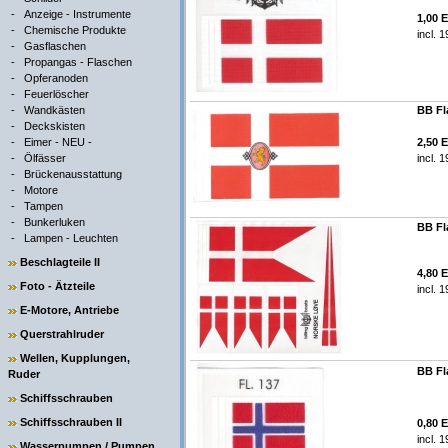
-
Anzeige - Instrumente
1,00 
-
Chemische Produkte
incl. 
-
Gasflaschen
-
Propangas - Flaschen
-
Opferanoden
-
Feuerlöscher
-
Wandkästen
BB Fl
-
Deckskisten
-
Eimer - NEU -
2,50 
-
Ölfässer
incl. 
-
Brückenausstattung
-
Motore
-
Tampen
-
Bunkerluken
BB Fl
-
Lampen - Leuchten
Beschlagteile II
4,80 
Foto - Ätzteile
incl. 
E-Motore, Antriebe
Querstrahlruder
Wellen, Kupplungen,
BB Fl
Ruder
Schiffsschrauben
Schiffsschrauben II
0,80 
incl. 
Wasserpumpen / Pumpen