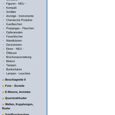
-
Figuren - NEU -
-
Kompaß
-
Schilder
-
Anzeige - Instrumente
-
Chemische Produkte
-
Gasflaschen
-
Propangas - Flaschen
-
Opferanoden
-
Feuerlöscher
-
Wandkästen
-
Deckskisten
-
Eimer - NEU -
-
Ölfässer
-
Brückenausstattung
-
Motore
-
Tampen
-
Bunkerluken
-
Lampen - Leuchten
Beschlagteile II
Foto - Ätzteile
E-Motore, Antriebe
Querstrahlruder
Wellen, Kupplungen,
Ruder
Schiffsschrauben