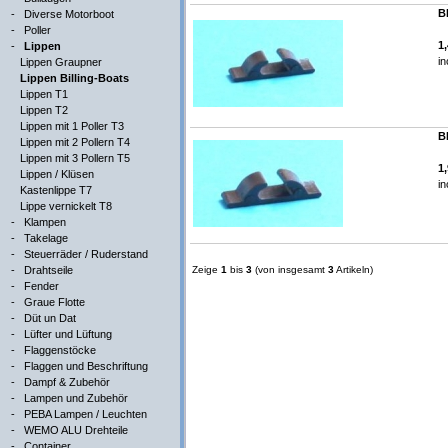
B
-
Diverse Motorboot
-
Poller
1
-
Lippen
in
Lippen Graupner
Lippen Billing-Boats
Lippen T1
Lippen T2
Lippen mit 1 Poller T3
B
Lippen mit 2 Pollern T4
Lippen mit 3 Pollern T5
1
Lippen / Klüsen
in
Kastenlippe T7
Lippe vernickelt T8
-
Klampen
-
Takelage
-
Steuerräder / Ruderstand
-
Drahtseile
Zeige
1
bis
3
(von insgesamt
3
Artikeln)
-
Fender
-
Graue Flotte
-
Düt un Dat
-
Lüfter und Lüftung
-
Flaggenstöcke
-
Flaggen und Beschriftung
-
Dampf & Zubehör
-
Lampen und Zubehör
-
PEBA Lampen / Leuchten
-
WEMO ALU Drehteile
-
Container