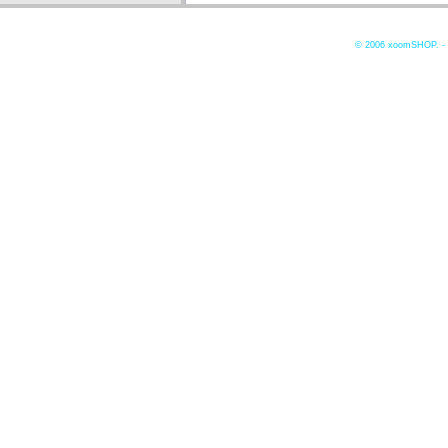
© 2006
xoomSHOP. -