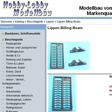
Startseite
»
Katalog
»
Beschlagteile
»
Lippen
»
Lippen Billing-Boats
Kategorien
Lippen Billing-Boats
Baukästen, Schiffsmodelle
Beschlagteile
-
Radargeräte
-
Hörner und Lautsprecher
-
Schiffsglocken
-
Ventile & Co
-
Rettung und Zubehör
-
Türen & Luken
-
Beiboote, Kutter
-
Kräne, Davit
-
Löschmonitore
B
-
Anker-, Verhol-,
Schleppwinden
U
-
Anker
I
-
Ankerketten
in
-
Ankerwinde elektrisch
-
Niedergänge, Leitern
-
Schleppgeschirr
-
Relingstützen
-
Bullaugen