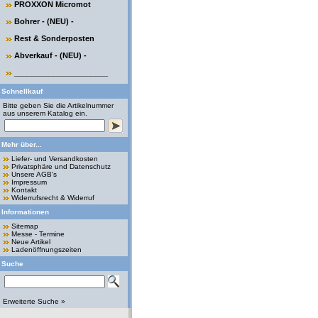
PROXXON Micromot
Bohrer - (NEU) -
Rest & Sonderposten
Abverkauf - (NEU) -
______________________
Schnellkauf
Bitte geben Sie die Artikelnummer
aus unserem Katalog ein.
Mehr über...
Liefer- und Versandkosten
Privatsphäre und Datenschutz
Unsere AGB's
Impressum
Kontakt
Widerrufsrecht & Widerruf
Informationen
Sitemap
Messe - Termine
Neue Artikel
Ladenöffnungszeiten
Suche
Erweiterte Suche »