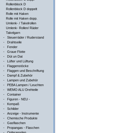
Rollenblock D
Rollenblock D doppelt
Rolle mit Haken
Rolle mit Haken dopp.
Umlenk- / Takelrollen
Umlenk- Rollen/ Räder
Takelgarn
-
Steuerräder / Ruderstand
-
Drahtseile
-
Fender
-
Graue Flotte
-
Düt un Dat
-
Lüfter und Lüftung
-
Flaggenstöcke
-
Flaggen und Beschriftung
-
Dampf & Zubehör
-
Lampen und Zubehör
-
PEBA Lampen / Leuchten
-
WEMO ALU Drehteile
-
Container
-
Figuren - NEU -
-
Kompaß
-
Schilder
-
Anzeige - Instrumente
-
Chemische Produkte
-
Gasflaschen
-
Propangas - Flaschen
-
Opferanoden