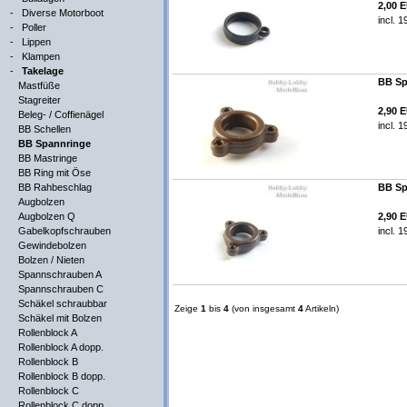
2,00 
-
Diverse Motorboot
incl. 
-
Poller
-
Lippen
-
Klampen
-
Takelage
BB Sp
Mastfüße
Stagreiter
2,90 
Beleg- / Coffienägel
incl. 
BB Schellen
BB Spannringe
BB Mastringe
BB Ring mit Öse
BB Rahbeschlag
BB Sp
Augbolzen
Augbolzen Q
2,90 
Gabelkopfschrauben
incl. 
Gewindebolzen
Bolzen / Nieten
Spannschrauben A
Spannschrauben C
Schäkel schraubbar
Zeige
1
bis
4
(von insgesamt
4
Artikeln)
Schäkel mit Bolzen
Rollenblock A
Rollenblock A dopp.
Rollenblock B
Rollenblock B dopp.
Rollenblock C
Rollenblock C dopp.