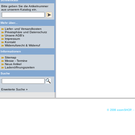
Schnellkauf
Bitte geben Sie die Artikelnummer
aus unserem Katalog ein.
Mehr über...
Liefer- und Versandkosten
Privatsphäre und Datenschutz
Unsere AGB's
Impressum
Kontakt
Widerrufsrecht & Widerruf
Informationen
Sitemap
Messe - Termine
Neue Artikel
Ladenöffnungszeiten
Suche
Erweiterte Suche »
© 2006
xoomSHOP. -