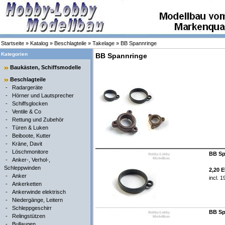
Startseite
»
Katalog
»
Beschlagteile
»
Takelage
»
BB Spannringe
Kategorien
BB Spannringe
Baukästen, Schiffsmodelle
Beschlagteile
-
Radargeräte
-
Hörner und Lautsprecher
-
Schiffsglocken
-
Ventile & Co
-
Rettung und Zubehör
-
Türen & Luken
-
Beiboote, Kutter
-
Kräne, Davit
-
Löschmonitore
BB Sp
-
Anker-, Verhol-,
Schleppwinden
2,20 
-
Anker
incl. 
-
Ankerketten
-
Ankerwinde elektrisch
-
Niedergänge, Leitern
-
Schleppgeschirr
BB Sp
-
Relingstützen
-
Bullaugen