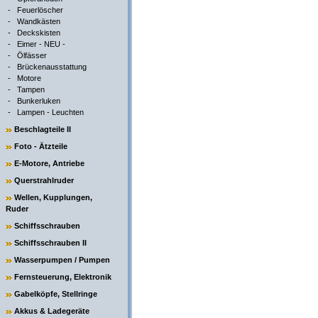
-
Feuerlöscher
-
Wandkästen
-
Deckskisten
-
Eimer - NEU -
-
Ölfässer
-
Brückenausstattung
-
Motore
-
Tampen
-
Bunkerluken
-
Lampen - Leuchten
Beschlagteile II
Foto - Ätzteile
E-Motore, Antriebe
Querstrahlruder
Wellen, Kupplungen,
Ruder
Schiffsschrauben
Schiffsschrauben II
Wasserpumpen / Pumpen
Fernsteuerung, Elektronik
Gabelköpfe, Stellringe
Akkus & Ladegeräte