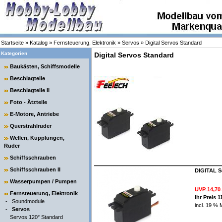
Startseite
»
Katalog
»
Fernsteuerung, Elektronik
»
Servos
»
Digital Servos Standard
Kategorien
Digital Servos Standard
Baukästen, Schiffsmodelle
Beschlagteile
Beschlagteile II
Foto - Ätzteile
E-Motore, Antriebe
Querstrahlruder
Wellen, Kupplungen,
Ruder
Schiffsschrauben
Schiffsschrauben II
DIGITAL Se
Wasserpumpen / Pumpen
UVP 14,70
Fernsteuerung, Elektronik
Ihr Preis 
-
Soundmodule
incl. 19 % 
-
Servos
Servos 120° Standard