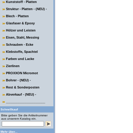
Kunststoff - Platten
Struktur - Platten - (NEU) -
Blech - Platten
Glasfaser & Epoxy
Hölzer und Leisten
Eisen, Stahl, Messing
Schrauben - Ecke
Klebstoffe, Spachtel
Farben und Lacke
Zierlinen
PROXXON Micromot
Bohrer - (NEU) -
Rest & Sonderposten
Abverkauf - (NEU) -
______________________
Schnellkauf
Bitte geben Sie die Artikelnummer
aus unserem Katalog ein.
Mehr über...