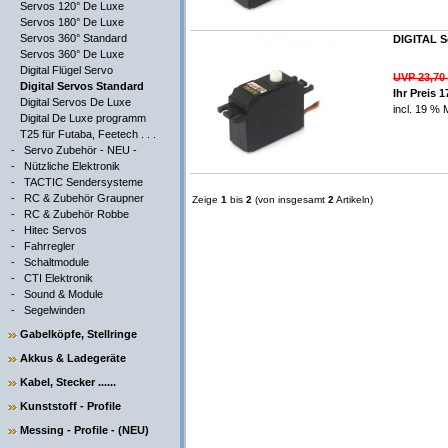
Servos 120° De Luxe
Servos 180° De Luxe
Servos 360° Standard
DIGITAL Se
Servos 360° De Luxe
Digital Flügel Servo
UVP 23,70
Digital Servos Standard
Ihr Preis 
Digital Servos De Luxe
incl. 19 % 
Digital De Luxe programm
T25 für Futaba, Feetech . . .
-
Servo Zubehör - NEU -
-
Nützliche Elektronik
-
TACTIC Sendersysteme
-
RC & Zubehör Graupner
Zeige
1
bis
2
(von insgesamt
2
Artikeln)
-
RC & Zubehör Robbe
-
Hitec Servos
-
Fahrregler
-
Schaltmodule
-
CTI Elektronik
-
Sound & Module
-
Segelwinden
Gabelköpfe, Stellringe
Akkus & Ladegeräte
Kabel, Stecker ......
Kunststoff - Profile
Messing - Profile - (NEU)