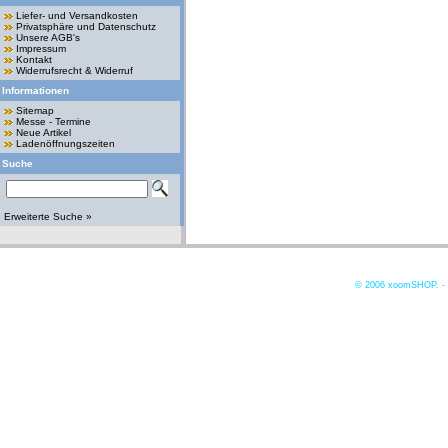
Liefer- und Versandkosten
Privatsphäre und Datenschutz
Unsere AGB's
Impressum
Kontakt
Widerrufsrecht & Widerruf
Informationen
Sitemap
Messe - Termine
Neue Artikel
Ladenöffnungszeiten
Suche
Erweiterte Suche »
© 2006
xoomSHOP. -