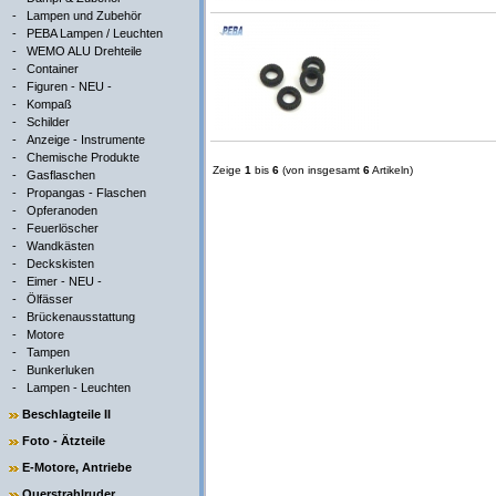
-
Lampen und Zubehör
-
PEBA Lampen / Leuchten
-
WEMO ALU Drehteile
-
Container
-
Figuren - NEU -
-
Kompaß
-
Schilder
-
Anzeige - Instrumente
-
Chemische Produkte
Zeige
1
bis
6
(von insgesamt
6
Artikeln)
-
Gasflaschen
-
Propangas - Flaschen
-
Opferanoden
-
Feuerlöscher
-
Wandkästen
-
Deckskisten
-
Eimer - NEU -
-
Ölfässer
-
Brückenausstattung
-
Motore
-
Tampen
-
Bunkerluken
-
Lampen - Leuchten
Beschlagteile II
Foto - Ätzteile
E-Motore, Antriebe
Querstrahlruder