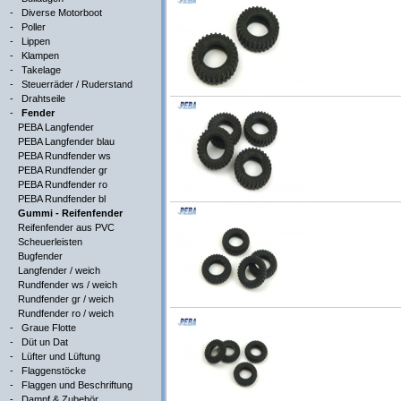
-
Diverse Motorboot
-
Poller
-
Lippen
-
Klampen
-
Takelage
-
Steuerräder / Ruderstand
-
Drahtseile
-
Fender
PEBA Langfender
PEBA Langfender blau
PEBA Rundfender ws
PEBA Rundfender gr
PEBA Rundfender ro
PEBA Rundfender bl
Gummi - Reifenfender
Reifenfender aus PVC
Scheuerleisten
Bugfender
Langfender / weich
Rundfender ws / weich
Rundfender gr / weich
Rundfender ro / weich
-
Graue Flotte
-
Düt un Dat
-
Lüfter und Lüftung
-
Flaggenstöcke
-
Flaggen und Beschriftung
-
Dampf & Zubehör