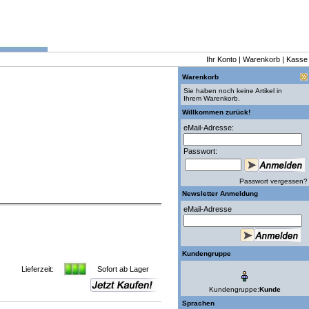
Ihr Konto
|
Warenkorb
|
Kasse
Warenkorb
Sie haben noch keine Artikel in
Ihrem Warenkorb.
Willkommen zurück!
eMail-Adresse:
Passwort:
Passwort vergessen?
Newsletter Anmeldung
eMail-Adresse
Kundengruppe
Lieferzeit:
Sofort ab Lager
Kundengruppe:
Kunde
Sprachen