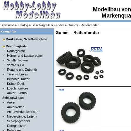
Startseite
»
Katalog
»
Beschlagteile
»
Fender
»
Gummi - Reifenfender
Kategorien
Gummi - Reifenfender
Baukästen, Schiffsmodelle
Beschlagteile
-
Radargeräte
-
Hörner und Lautsprecher
-
Schiffsglocken
-
Ventile & Co
-
Rettung und Zubehör
-
Türen & Luken
-
Beiboote, Kutter
-
Kräne, Davit
-
Löschmonitore
-
Anker-, Verhol-,
Schleppwinden
-
Anker
-
Ankerketten
-
Ankerwinde elektrisch
-
Niedergänge, Leitern
-
Schleppgeschirr
-
Relingstützen
-
Bullaugen