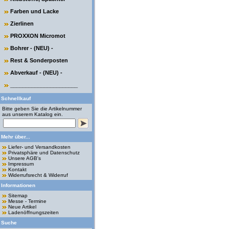
Farben und Lacke
Zierlinen
PROXXON Micromot
Bohrer - (NEU) -
Rest & Sonderposten
Abverkauf - (NEU) -
______________________
Schnellkauf
Bitte geben Sie die Artikelnummer
aus unserem Katalog ein.
Mehr über...
Liefer- und Versandkosten
Privatsphäre und Datenschutz
Unsere AGB's
Impressum
Kontakt
Widerrufsrecht & Widerruf
Informationen
Sitemap
Messe - Termine
Neue Artikel
Ladenöffnungszeiten
Suche