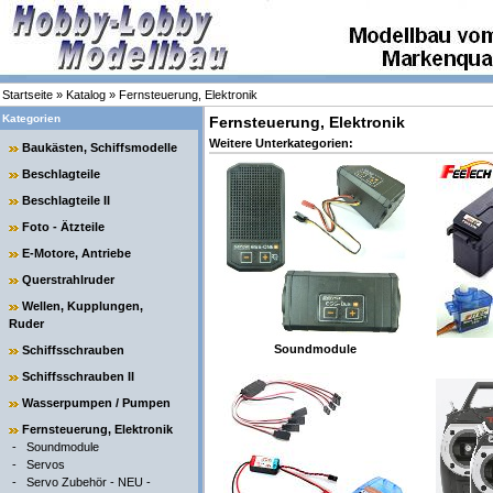
Startseite
»
Katalog
»
Fernsteuerung, Elektronik
Kategorien
Fernsteuerung, Elektronik
Weitere Unterkategorien:
Baukästen, Schiffsmodelle
Beschlagteile
Beschlagteile II
Foto - Ätzteile
E-Motore, Antriebe
Querstrahlruder
Wellen, Kupplungen,
Ruder
Soundmodule
Schiffsschrauben
Schiffsschrauben II
Wasserpumpen / Pumpen
Fernsteuerung, Elektronik
-
Soundmodule
-
Servos
-
Servo Zubehör - NEU -