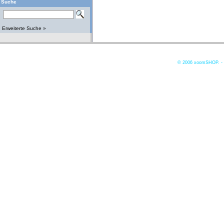
Suche
Erweiterte Suche »
© 2006
xoomSHOP. -