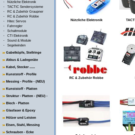
-
Nützliche Elektronik
-
TACTIC Sendersysteme
-
RC & Zubehör Graupner
-
RC & Zubehör Robbe
Nützliche Elektronik
TACT
-
Hitec Servos
-
Fahrregler
-
Schaltmodule
-
CTI Elektronik
-
Sound & Module
-
Segelwinden
Gabelköpfe, Stellringe
Akkus & Ladegeräte
Kabel, Stecker ......
Kunststoff - Profile
RC & Zubehör Robbe
Messing - Profile - (NEU)
Kunststoff - Platten
Struktur - Platten - (NEU) -
Blech - Platten
Glasfaser & Epoxy
Hölzer und Leisten
Eisen, Stahl, Messing
Schrauben - Ecke