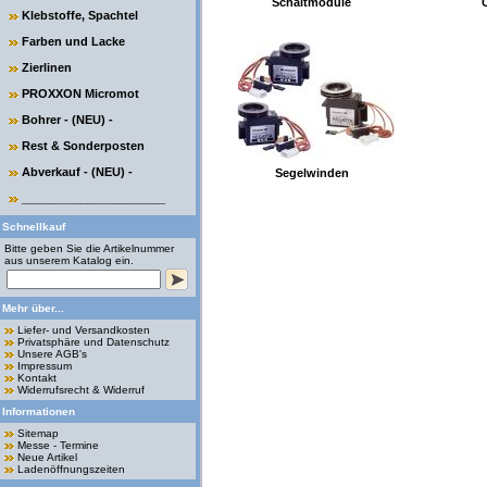
Schaltmodule
C
Klebstoffe, Spachtel
Farben und Lacke
Zierlinen
PROXXON Micromot
Bohrer - (NEU) -
Rest & Sonderposten
Abverkauf - (NEU) -
Segelwinden
______________________
Schnellkauf
Bitte geben Sie die Artikelnummer
aus unserem Katalog ein.
Mehr über...
Liefer- und Versandkosten
Privatsphäre und Datenschutz
Unsere AGB's
Impressum
Kontakt
Widerrufsrecht & Widerruf
Informationen
Sitemap
Messe - Termine
Neue Artikel
Ladenöffnungszeiten