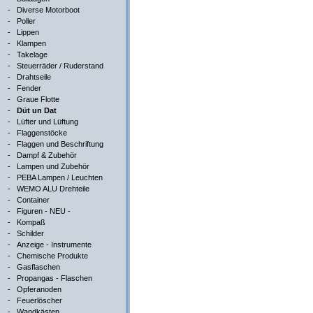
-
Diverse Motorboot
-
Poller
-
Lippen
-
Klampen
-
Takelage
-
Steuerräder / Ruderstand
-
Drahtseile
-
Fender
-
Graue Flotte
-
Düt un Dat
-
Lüfter und Lüftung
-
Flaggenstöcke
-
Flaggen und Beschriftung
-
Dampf & Zubehör
-
Lampen und Zubehör
-
PEBA Lampen / Leuchten
-
WEMO ALU Drehteile
-
Container
-
Figuren - NEU -
-
Kompaß
-
Schilder
-
Anzeige - Instrumente
-
Chemische Produkte
-
Gasflaschen
-
Propangas - Flaschen
-
Opferanoden
-
Feuerlöscher
-
Wandkästen