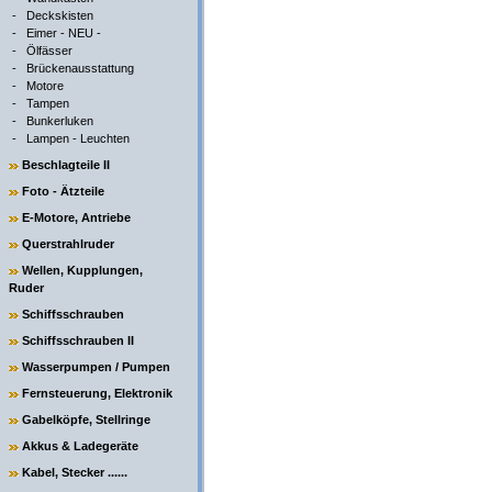
-
Deckskisten
-
Eimer - NEU -
-
Ölfässer
-
Brückenausstattung
-
Motore
-
Tampen
-
Bunkerluken
-
Lampen - Leuchten
Beschlagteile II
Foto - Ätzteile
E-Motore, Antriebe
Querstrahlruder
Wellen, Kupplungen,
Ruder
Schiffsschrauben
Schiffsschrauben II
Wasserpumpen / Pumpen
Fernsteuerung, Elektronik
Gabelköpfe, Stellringe
Akkus & Ladegeräte
Kabel, Stecker ......