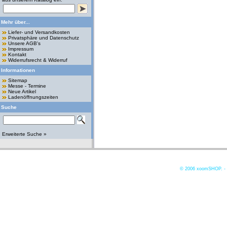
Mehr über...
Liefer- und Versandkosten
Privatsphäre und Datenschutz
Unsere AGB's
Impressum
Kontakt
Widerrufsrecht & Widerruf
Informationen
Sitemap
Messe - Termine
Neue Artikel
Ladenöffnungszeiten
Suche
Erweiterte Suche »
© 2006
xoomSHOP. -