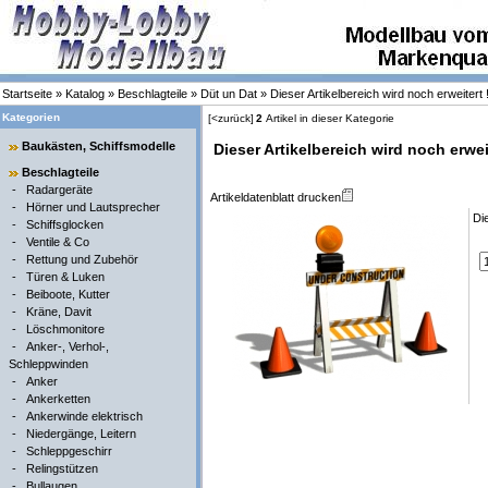
Startseite
»
Katalog
»
Beschlagteile
»
Düt un Dat
»
Dieser Artikelbereich wird noch erweitert !
Kategorien
[<zurück]
2
Artikel in dieser Kategorie
Baukästen, Schiffsmodelle
Dieser Artikelbereich wird noch erweit
Beschlagteile
-
Radargeräte
Artikeldatenblatt drucken
-
Hörner und Lautsprecher
Di
-
Schiffsglocken
-
Ventile & Co
-
Rettung und Zubehör
-
Türen & Luken
-
Beiboote, Kutter
-
Kräne, Davit
-
Löschmonitore
-
Anker-, Verhol-,
Schleppwinden
-
Anker
-
Ankerketten
-
Ankerwinde elektrisch
-
Niedergänge, Leitern
-
Schleppgeschirr
-
Relingstützen
-
Bullaugen