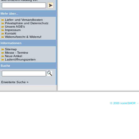
Mehr über...
Liefer- und Versandkosten
Privatsphäre und Datenschutz
Unsere AGB's
Impressum
Kontakt
Widerrufsrecht & Widerruf
Informationen
Sitemap
Messe - Termine
Neue Artikel
Ladenöffnungszeiten
Suche
Erweiterte Suche »
© 2006
xoomSHOP. -