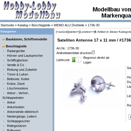
Startseite
»
Katalog
»
Beschlagteile
»
WEMO ALU Drehteile
»
1736-30
Kategorien
[<zurück]
[weiter>]
[Letztes>>]
6
Artikel in dieser Kategori
Baukästen, Schiffsmodelle
Sateliten Antenne 17 x 11 mm / #1736
Beschlagteile
Art.Nr.: 1736-30
-
Radargeräte
Artikeldatenblatt drucken
-
Hörner und Lautsprecher
Begrenzt direkt ab
Lieferzeit:
-
Schiffsglocken
Lager
-
Ventile & Co
Sa
-
Rettung und Zubehör
-
Türen & Luken
Ho
-
Beiboote, Kutter
Du
-
Kräne, Davit
Lä
-
Löschmonitore
-
Anker-, Verhol-,
Li
Schleppwinden
-
Anker
Re
-
Ankerketten
-
Ankerwinde elektrisch
-
Niedergänge, Leitern
-
Schleppgeschirr
-
Relingstützen
-
Bullaugen