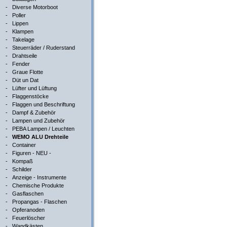
-
Diverse Motorboot
-
Poller
-
Lippen
-
Klampen
-
Takelage
-
Steuerräder / Ruderstand
-
Drahtseile
-
Fender
-
Graue Flotte
-
Düt un Dat
-
Lüfter und Lüftung
-
Flaggenstöcke
-
Flaggen und Beschriftung
-
Dampf & Zubehör
-
Lampen und Zubehör
-
PEBA Lampen / Leuchten
-
WEMO ALU Drehteile
-
Container
-
Figuren - NEU -
-
Kompaß
-
Schilder
-
Anzeige - Instrumente
-
Chemische Produkte
-
Gasflaschen
-
Propangas - Flaschen
-
Opferanoden
-
Feuerlöscher
-
Wandkästen