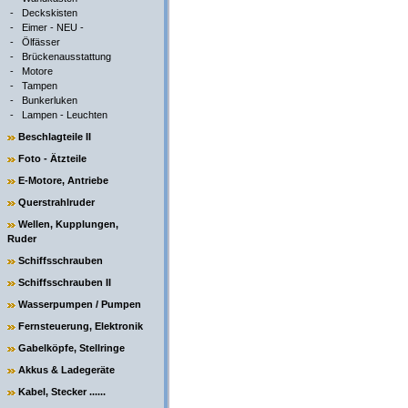
-
Deckskisten
-
Eimer - NEU -
-
Ölfässer
-
Brückenausstattung
-
Motore
-
Tampen
-
Bunkerluken
-
Lampen - Leuchten
Beschlagteile II
Foto - Ätzteile
E-Motore, Antriebe
Querstrahlruder
Wellen, Kupplungen,
Ruder
Schiffsschrauben
Schiffsschrauben II
Wasserpumpen / Pumpen
Fernsteuerung, Elektronik
Gabelköpfe, Stellringe
Akkus & Ladegeräte
Kabel, Stecker ......