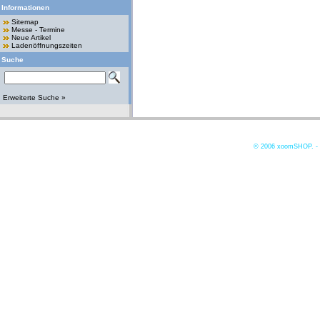
Informationen
Sitemap
Messe - Termine
Neue Artikel
Ladenöffnungszeiten
Suche
Erweiterte Suche »
© 2006
xoomSHOP. -