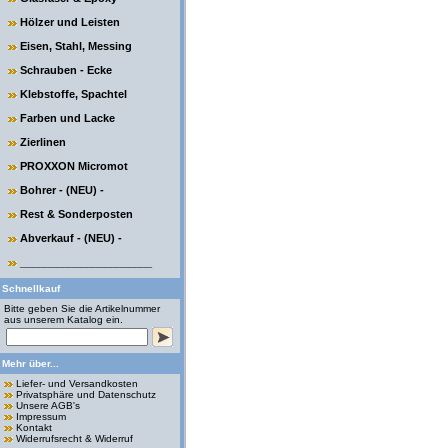
Hölzer und Leisten
Eisen, Stahl, Messing
Schrauben - Ecke
Klebstoffe, Spachtel
Farben und Lacke
Zierlinen
PROXXON Micromot
Bohrer - (NEU) -
Rest & Sonderposten
Abverkauf - (NEU) -
______________________
Schnellkauf
Bitte geben Sie die Artikelnummer
aus unserem Katalog ein.
Mehr über...
Liefer- und Versandkosten
Privatsphäre und Datenschutz
Unsere AGB's
Impressum
Kontakt
Widerrufsrecht & Widerruf