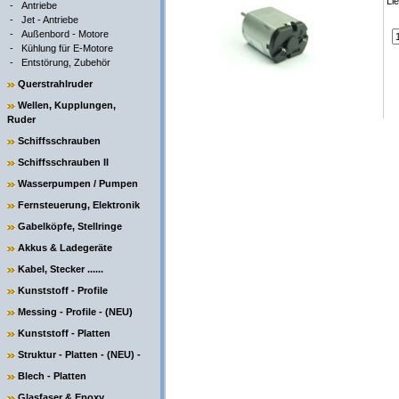
Li
-
Antriebe
-
Jet - Antriebe
-
Außenbord - Motore
-
Kühlung für E-Motore
-
Entstörung, Zubehör
Querstrahlruder
Wellen, Kupplungen,
Ruder
Schiffsschrauben
Schiffsschrauben II
Wasserpumpen / Pumpen
Fernsteuerung, Elektronik
Gabelköpfe, Stellringe
Akkus & Ladegeräte
Kabel, Stecker ......
Kunststoff - Profile
Messing - Profile - (NEU)
Kunststoff - Platten
Struktur - Platten - (NEU) -
Blech - Platten
Glasfaser & Epoxy