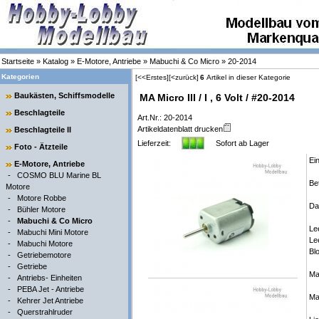
Startseite
»
Katalog
»
E-Motore, Antriebe
»
Mabuchi & Co Micro
»
20-2014
Kategorien
[<<Erstes]
[<zurück]
6
Artikel in dieser Kategorie
Baukästen, Schiffsmodelle
MA Micro III / I , 6 Volt / #20-2014
Beschlagteile
Art.Nr.: 20-2014
Artikeldatenblatt drucken
Beschlagteile II
Lieferzeit:
Sofort ab Lager
Foto - Ätzteile
Ei
E-Motore, Antriebe
-
COSMO BLU Marine BL
Be
Motore
-
Motore Robbe
Dat
-
Bühler Motore
-
Mabuchi & Co Micro
Le
-
Mabuchi Mini Motore
Le
-
Mabuchi Motore
Bl
-
Getriebemotore
-
Getriebe
Ma
-
Antriebs- Einheiten
-
PEBA Jet - Antriebe
Ma
-
Kehrer Jet Antriebe
-
Querstrahlruder