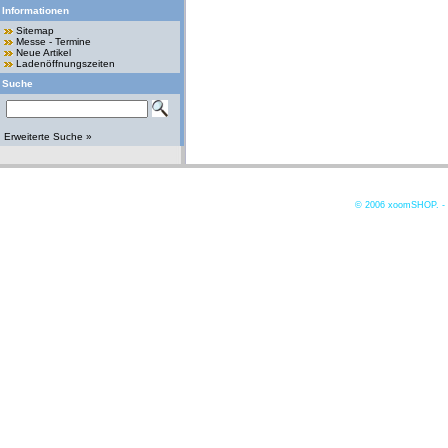
Informationen
Sitemap
Messe - Termine
Neue Artikel
Ladenöffnungszeiten
Suche
Erweiterte Suche »
© 2006
xoomSHOP. -