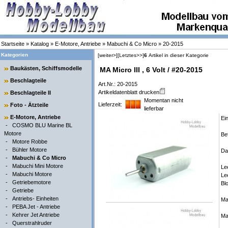
Startseite
»
Katalog
»
E-Motore, Antriebe
»
Mabuchi & Co Micro
»
20-2015
Kategorien
[weiter>]
[Letztes>>]
6
Artikel in dieser Kategorie
Baukästen, Schiffsmodelle
MA Micro III , 6 Volt / #20-2015
Beschlagteile
Art.Nr.: 20-2015
Artikeldatenblatt drucken
Beschlagteile II
Momentan nicht
Lieferzeit:
Foto - Ätzteile
lieferbar
E-Motore, Antriebe
Ei
-
COSMO BLU Marine BL
Motore
Be
-
Motore Robbe
-
Bühler Motore
Dat
-
Mabuchi & Co Micro
-
Mabuchi Mini Motore
Le
-
Mabuchi Motore
Le
-
Getriebemotore
Bl
-
Getriebe
-
Antriebs- Einheiten
Ma
-
PEBA Jet - Antriebe
-
Kehrer Jet Antriebe
Ma
-
Querstrahlruder