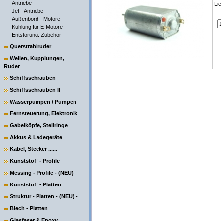
-
Antriebe
Li
-
Jet - Antriebe
-
Außenbord - Motore
-
Kühlung für E-Motore
-
Entstörung, Zubehör
Querstrahlruder
Wellen, Kupplungen,
Ruder
Schiffsschrauben
Schiffsschrauben II
Wasserpumpen / Pumpen
Fernsteuerung, Elektronik
Gabelköpfe, Stellringe
Akkus & Ladegeräte
Kabel, Stecker ......
Kunststoff - Profile
Messing - Profile - (NEU)
Kunststoff - Platten
Struktur - Platten - (NEU) -
Blech - Platten
Glasfaser & Epoxy