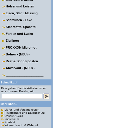
Hölzer und Leisten
Eisen, Stahl, Messing
Schrauben - Ecke
Klebstoffe, Spachtel
Farben und Lacke
Zierlinen
PROXXON Micromot
Bohrer - (NEU) -
Rest & Sonderposten
Abverkauf - (NEU) -
______________________
Schnellkauf
Bitte geben Sie die Artikelnummer
aus unserem Katalog ein.
Mehr über...
Liefer- und Versandkosten
Privatsphäre und Datenschutz
Unsere AGB's
Impressum
Kontakt
Widerrufsrecht & Widerruf