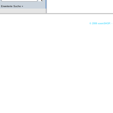
Erweiterte Suche »
© 2006
xoomSHOP. -