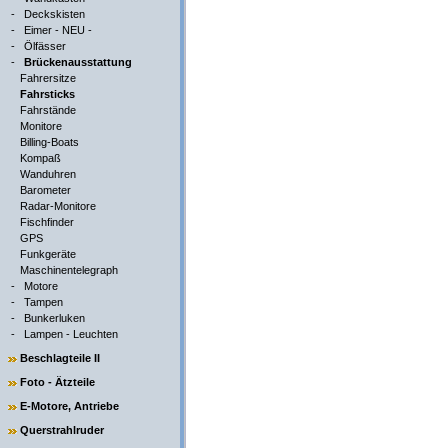
-
Deckskisten
-
Eimer - NEU -
-
Ölfässer
-
Brückenausstattung
Fahrersitze
Fahrsticks
Fahrstände
Monitore
Billing-Boats
Kompaß
Wanduhren
Barometer
Radar-Monitore
Fischfinder
GPS
Funkgeräte
Maschinentelegraph
-
Motore
-
Tampen
-
Bunkerluken
-
Lampen - Leuchten
Beschlagteile II
Foto - Ätzteile
E-Motore, Antriebe
Querstrahlruder