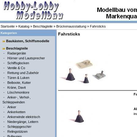
Startseite
»
Katalog
»
Beschlagteile
»
Brückenausstattung
»
Fahrsticks
Kategorien
Fahrsticks
Baukästen, Schiffsmodelle
Beschlagteile
-
Radargeräte
-
Hörner und Lautsprecher
-
Schiffsglocken
-
Ventile & Co
-
Rettung und Zubehör
-
Türen & Luken
-
Beiboote, Kutter
-
Kräne, Davit
-
Löschmonitore
Fa
-
Anker-, Verhol-,
Schleppwinden
-
Anker
A
-
Ankerketten
in
-
Ankerwinde elektrisch
-
Niedergänge, Leitern
-
Schleppgeschirr
-
Relingstützen
-
Bullaugen