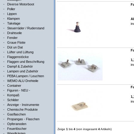
-
Diverse Motorboot
Fa
-
Poller
-
Lippen
-
Klampen
A
-
Takelage
in
-
Steuerräder / Ruderstand
-
Drahtseile
-
Fender
-
Graue Flotte
-
Düt un Dat
Fa
-
Lüfter und Lüftung
-
Flaggenstöcke
1
-
Flaggen und Beschriftung
in
-
Dampf & Zubehör
-
Lampen und Zubehör
-
PEBA Lampen / Leuchten
-
WEMO ALU Drehteile
-
Container
Fa
-
Figuren - NEU -
-
Kompaß
1
-
Schilder
in
-
Anzeige - Instrumente
-
Chemische Produkte
-
Gasflaschen
-
Propangas - Flaschen
-
Opferanoden
-
Feuerlöscher
Zeige
1
bis
4
(von insgesamt
4
Artikeln)
-
Wandkästen