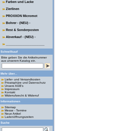
Farben und Lacke
Zierlinen
PROXXON Micromot
Bohrer - (NEU) -
Rest & Sonderposten
Abverkauf - (NEU) -
______________________
Schnellkauf
Bitte geben Sie die Artikelnummer
aus unserem Katalog ein.
Mehr über...
Liefer- und Versandkosten
Privatsphäre und Datenschutz
Unsere AGB's
Impressum
Kontakt
Widerrufsrecht & Widerruf
Informationen
Sitemap
Messe - Termine
Neue Artikel
Ladenöffnungszeiten
Suche