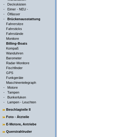
-
Deckskisten
-
Eimer - NEU -
-
Ölfässer
-
Brückenausstattung
Fahrersitze
Fahrsticks
Fahrstände
Monitore
Billing-Boats
Kompaß
Wanduhren
Barometer
Radar-Monitore
Fischfinder
GPS
Funkgeräte
Maschinentelegraph
-
Motore
-
Tampen
-
Bunkerluken
-
Lampen - Leuchten
Beschlagteile II
Foto - Ätzteile
E-Motore, Antriebe
Querstrahlruder