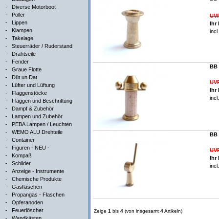
-
Diverse Motorboot
-
Poller
UVP
-
Lippen
Ihr
-
Klampen
inc
-
Takelage
-
Steuerräder / Ruderstand
-
Drahtseile
-
Fender
BB 
-
Graue Flotte
-
Düt un Dat
UVP
-
Lüfter und Lüftung
Ihr
-
Flaggenstöcke
inc
-
Flaggen und Beschriftung
-
Dampf & Zubehör
-
Lampen und Zubehör
-
PEBA Lampen / Leuchten
-
WEMO ALU Drehteile
BB 
-
Container
-
Figuren - NEU -
UVP
-
Kompaß
Ihr
-
Schilder
inc
-
Anzeige - Instrumente
-
Chemische Produkte
-
Gasflaschen
-
Propangas - Flaschen
-
Opferanoden
-
Feuerlöscher
Zeige
1
bis
4
(von insgesamt
4
Artikeln)
-
Wandkästen