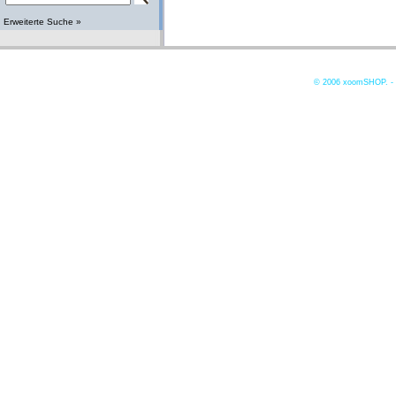
Erweiterte Suche »
© 2006
xoomSHOP. -