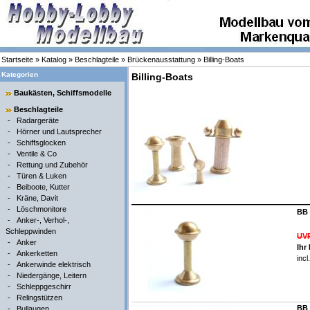
Startseite
»
Katalog
»
Beschlagteile
»
Brückenausstattung
»
Billing-Boats
Kategorien
Billing-Boats
Baukästen, Schiffsmodelle
Beschlagteile
-
Radargeräte
-
Hörner und Lautsprecher
-
Schiffsglocken
-
Ventile & Co
-
Rettung und Zubehör
-
Türen & Luken
-
Beiboote, Kutter
-
Kräne, Davit
-
Löschmonitore
BB 
-
Anker-, Verhol-,
Schleppwinden
UVP
-
Anker
Ihr
-
Ankerketten
inc
-
Ankerwinde elektrisch
-
Niedergänge, Leitern
-
Schleppgeschirr
-
Relingstützen
BB 
-
Bullaugen