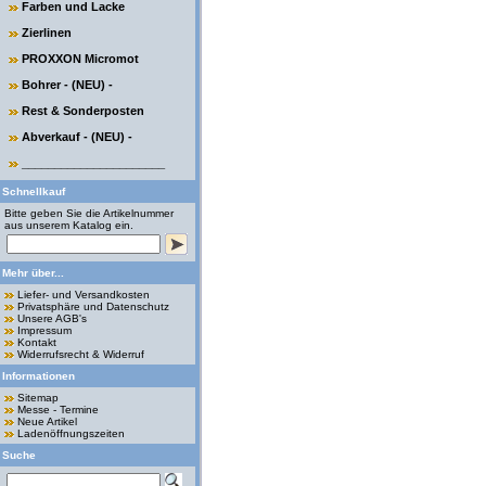
Farben und Lacke
Zierlinen
PROXXON Micromot
Bohrer - (NEU) -
Rest & Sonderposten
Abverkauf - (NEU) -
______________________
Schnellkauf
Bitte geben Sie die Artikelnummer
aus unserem Katalog ein.
Mehr über...
Liefer- und Versandkosten
Privatsphäre und Datenschutz
Unsere AGB's
Impressum
Kontakt
Widerrufsrecht & Widerruf
Informationen
Sitemap
Messe - Termine
Neue Artikel
Ladenöffnungszeiten
Suche