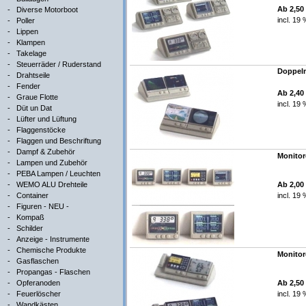
Ab 2,50
-
Diverse Motorboot
incl. 19
-
Poller
-
Lippen
-
Klampen
-
Takelage
-
Steuerräder / Ruderstand
Doppelmo
-
Drahtseile
-
Fender
Ab 2,40
-
Graue Flotte
incl. 19
-
Düt un Dat
-
Lüfter und Lüftung
-
Flaggenstöcke
-
Flaggen und Beschriftung
-
Dampf & Zubehör
Monitore
-
Lampen und Zubehör
-
PEBA Lampen / Leuchten
-
WEMO ALU Drehteile
Ab 2,00
-
Container
incl. 19
-
Figuren - NEU -
-
Kompaß
-
Schilder
-
Anzeige - Instrumente
-
Chemische Produkte
Monitore
-
Gasflaschen
-
Propangas - Flaschen
-
Opferanoden
Ab 2,50
-
Feuerlöscher
incl. 19
-
Wandkästen