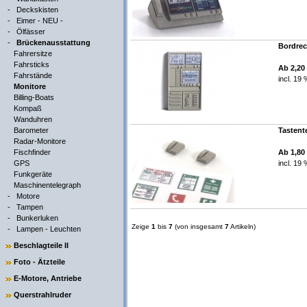
-
Deckskisten
-
Eimer - NEU -
-
Ölfässer
-
Brückenausstattung
Bordrec
Fahrersitze
Fahrsticks
Ab 2,20
Fahrstände
incl. 19
Monitore
Billing-Boats
Kompaß
Wanduhren
Barometer
Tastente
Radar-Monitore
Fischfinder
Ab 1,80
GPS
incl. 19
Funkgeräte
Maschinentelegraph
-
Motore
-
Tampen
-
Bunkerluken
Zeige
1
bis
7
(von insgesamt
7
Artikeln)
-
Lampen - Leuchten
Beschlagteile II
Foto - Ätzteile
E-Motore, Antriebe
Querstrahlruder