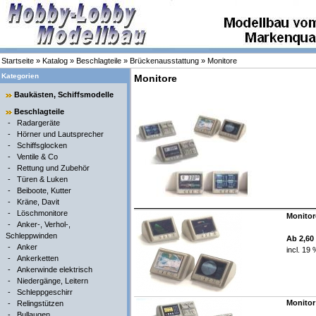
Startseite
»
Katalog
»
Beschlagteile
»
Brückenausstattung
»
Monitore
Kategorien
Monitore
Baukästen, Schiffsmodelle
Beschlagteile
-
Radargeräte
-
Hörner und Lautsprecher
-
Schiffsglocken
-
Ventile & Co
-
Rettung und Zubehör
-
Türen & Luken
-
Beiboote, Kutter
-
Kräne, Davit
-
Löschmonitore
Monitore
-
Anker-, Verhol-,
Schleppwinden
Ab 2,60
-
Anker
incl. 19
-
Ankerketten
-
Ankerwinde elektrisch
-
Niedergänge, Leitern
-
Schleppgeschirr
Monitor 
-
Relingstützen
-
Bullaugen