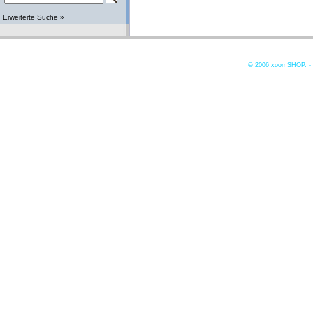
Erweiterte Suche »
© 2006
xoomSHOP. -