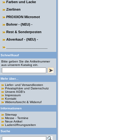
Farben und Lacke
Zierlinen
PROXXON Micromot
Bohrer - (NEU) -
Rest & Sonderposten
Abverkauf - (NEU) -
______________________
Schnellkauf
Bitte geben Sie die Artikelnummer
aus unserem Katalog ein.
Mehr über...
Liefer- und Versandkosten
Privatsphäre und Datenschutz
Unsere AGB's
Impressum
Kontakt
Widerrufsrecht & Widerruf
Informationen
Sitemap
Messe - Termine
Neue Artikel
Ladenöffnungszeiten
Suche