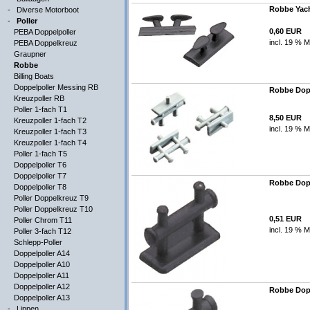
Robbe Yach
-
Diverse Motorboot
-
Poller
0,60 EUR
PEBA Doppelpoller
incl. 19 % M
PEBA Doppelkreuz
Graupner
Robbe
Billing Boats
Doppelpoller Messing RB
Robbe Dopp
Kreuzpoller RB
Poller 1-fach T1
8,50 EUR
Kreuzpoller 1-fach T2
incl. 19 % M
Kreuzpoller 1-fach T3
Kreuzpoller 1-fach T4
Poller 1-fach T5
Doppelpoller T6
Doppelpoller T7
Robbe Dopp
Doppelpoller T8
Poller Doppelkreuz T9
Poller Doppelkreuz T10
0,51 EUR
Poller Chrom T11
incl. 19 % M
Poller 3-fach T12
Schlepp-Poller
Doppelpoller A14
Doppelpoller A10
Doppelpoller A11
Doppelpoller A12
Robbe Dopp
Doppelpoller A13
-
Lippen