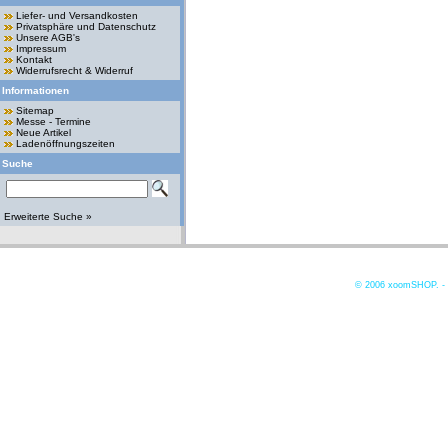
Liefer- und Versandkosten
Privatsphäre und Datenschutz
Unsere AGB's
Impressum
Kontakt
Widerrufsrecht & Widerruf
Informationen
Sitemap
Messe - Termine
Neue Artikel
Ladenöffnungszeiten
Suche
Erweiterte Suche »
© 2006
xoomSHOP. -