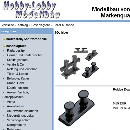
Startseite
»
Katalog
»
Beschlagteile
»
Poller
»
Robbe
Kategorien
Robbe
Baukästen, Schiffsmodelle
Beschlagteile
-
Radargeräte
-
Hörner und Lautsprecher
-
Schiffsglocken
-
Ventile & Co
-
Rettung und Zubehör
-
Türen & Luken
-
Beiboote, Kutter
-
Kräne, Davit
-
Löschmonitore
Robbe Dopp
-
Anker-, Verhol-,
Schleppwinden
-
Anker
0,55 EUR
-
Ankerketten
incl. 19 % M
-
Ankerwinde elektrisch
-
Niedergänge, Leitern
-
Schleppgeschirr
-
Relingstützen
-
Bullaugen