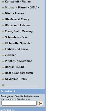
Kunststoff - Platten
Struktur - Platten - (NEU) -
Blech - Platten
Glasfaser & Epoxy
Hölzer und Leisten
Eisen, Stahl, Messing
Schrauben - Ecke
Klebstoffe, Spachtel
Farben und Lacke
Zierlinen
PROXXON Micromot
Bohrer - (NEU) -
Rest & Sonderposten
Abverkauf - (NEU) -
______________________
Schnellkauf
Bitte geben Sie die Artikelnummer
aus unserem Katalog ein.
Mehr über...