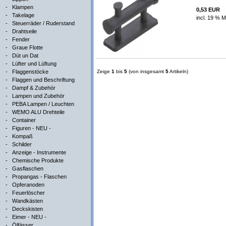
-
Klampen
0,53 EUR
-
Takelage
incl. 19 % M
-
Steuerräder / Ruderstand
-
Drahtseile
-
Fender
-
Graue Flotte
-
Düt un Dat
-
Lüfter und Lüftung
-
Flaggenstöcke
Zeige
1
bis
5
(von insgesamt
5
Artikeln)
-
Flaggen und Beschriftung
-
Dampf & Zubehör
-
Lampen und Zubehör
-
PEBA Lampen / Leuchten
-
WEMO ALU Drehteile
-
Container
-
Figuren - NEU -
-
Kompaß
-
Schilder
-
Anzeige - Instrumente
-
Chemische Produkte
-
Gasflaschen
-
Propangas - Flaschen
-
Opferanoden
-
Feuerlöscher
-
Wandkästen
-
Deckskisten
-
Eimer - NEU -
-
Ölfässer