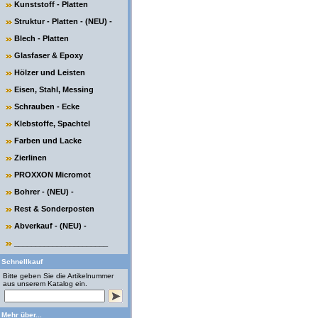
Kunststoff - Platten
Struktur - Platten - (NEU) -
Blech - Platten
Glasfaser & Epoxy
Hölzer und Leisten
Eisen, Stahl, Messing
Schrauben - Ecke
Klebstoffe, Spachtel
Farben und Lacke
Zierlinen
PROXXON Micromot
Bohrer - (NEU) -
Rest & Sonderposten
Abverkauf - (NEU) -
______________________
Schnellkauf
Bitte geben Sie die Artikelnummer
aus unserem Katalog ein.
Mehr über...