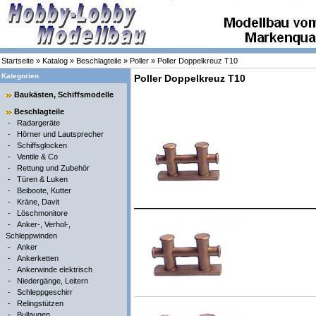
Startseite
»
Katalog
»
Beschlagteile
»
Poller
»
Poller Doppelkreuz T10
Kategorien
Poller Doppelkreuz T10
Baukästen, Schiffsmodelle
Beschlagteile
-
Radargeräte
-
Hörner und Lautsprecher
-
Schiffsglocken
-
Ventile & Co
-
Rettung und Zubehör
-
Türen & Luken
-
Beiboote, Kutter
-
Kräne, Davit
-
Löschmonitore
-
Anker-, Verhol-,
Schleppwinden
-
Anker
-
Ankerketten
-
Ankerwinde elektrisch
-
Niedergänge, Leitern
-
Schleppgeschirr
-
Relingstützen
-
Bullaugen