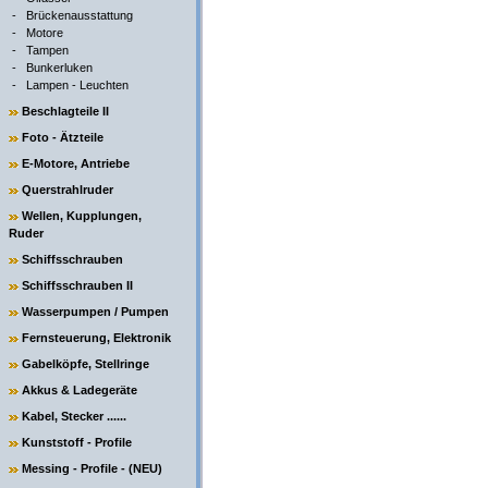
-
Brückenausstattung
-
Motore
-
Tampen
-
Bunkerluken
-
Lampen - Leuchten
Beschlagteile II
Foto - Ätzteile
E-Motore, Antriebe
Querstrahlruder
Wellen, Kupplungen,
Ruder
Schiffsschrauben
Schiffsschrauben II
Wasserpumpen / Pumpen
Fernsteuerung, Elektronik
Gabelköpfe, Stellringe
Akkus & Ladegeräte
Kabel, Stecker ......
Kunststoff - Profile
Messing - Profile - (NEU)