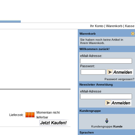
Ihr Konto
|
Warenkorb
|
Kasse
Warenkorb
Sie haben noch keine Artikel in
Ihrem Warenkorb.
Willkommen zurück!
eMail-Adresse:
Passwort:
Passwort vergessen?
Newsletter Anmeldung
eMail-Adresse
Kundengruppe
Momentan nicht
Lieferzeit:
lieferbar
Kundengruppe:
Kunde
Sprachen