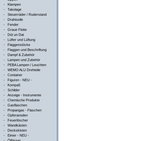
-
Klampen
-
Takelage
-
Steuerräder / Ruderstand
-
Drahtseile
-
Fender
-
Graue Flotte
-
Düt un Dat
-
Lüfter und Lüftung
-
Flaggenstöcke
-
Flaggen und Beschriftung
-
Dampf & Zubehör
-
Lampen und Zubehör
-
PEBA Lampen / Leuchten
-
WEMO ALU Drehteile
-
Container
-
Figuren - NEU -
-
Kompaß
-
Schilder
-
Anzeige - Instrumente
-
Chemische Produkte
-
Gasflaschen
-
Propangas - Flaschen
-
Opferanoden
-
Feuerlöscher
-
Wandkästen
-
Deckskisten
-
Eimer - NEU -
-
Ölfässer