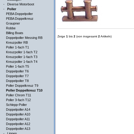
-
Diverse Motorboot
-
Poller
PEBA Doppelpoller
PEBA Doppelkreuz
Graupner
Robbe
Billing Boats
Zeige
1
bis
2
(von insgesamt
2
Artikeln)
Doppelpoller Messing RB
Kreuzpoller RB
Poller 1-fach T1
Kreuzpoller 1-fach T2
Kreuzpoller 1-fach T3
Kreuzpoller 1-fach T4
Poller 1-fach T5
Doppelpoller T6
Doppelpoller T7
Doppelpoller T8
Poller Doppelkreuz T9
Poller Doppelkreuz T10
Poller Chrom T11
Poller 3-fach T12
Schlepp-Poller
Doppelpoller A14
Doppelpoller A10
Doppelpoller A11
Doppelpoller A12
Doppelpoller A13
-
Lippen