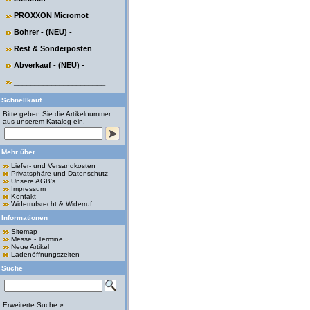
PROXXON Micromot
Bohrer - (NEU) -
Rest & Sonderposten
Abverkauf - (NEU) -
______________________
Schnellkauf
Bitte geben Sie die Artikelnummer
aus unserem Katalog ein.
Mehr über...
Liefer- und Versandkosten
Privatsphäre und Datenschutz
Unsere AGB's
Impressum
Kontakt
Widerrufsrecht & Widerruf
Informationen
Sitemap
Messe - Termine
Neue Artikel
Ladenöffnungszeiten
Suche
Erweiterte Suche »