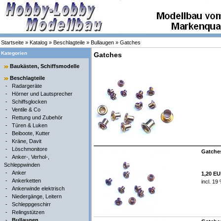
Startseite
»
Katalog
»
Beschlagteile
»
Bullaugen
»
Gatches
Kategorien
Gatches
Baukästen, Schiffsmodelle
Beschlagteile
-
Radargeräte
-
Hörner und Lautsprecher
-
Schiffsglocken
-
Ventile & Co
-
Rettung und Zubehör
-
Türen & Luken
-
Beiboote, Kutter
-
Kräne, Davit
-
Löschmonitore
Gatches
-
Anker-, Verhol-,
Schleppwinden
-
Anker
1,20 E
-
Ankerketten
incl. 19
-
Ankerwinde elektrisch
-
Niedergänge, Leitern
-
Schleppgeschirr
-
Relingstützen
-
Bullaugen