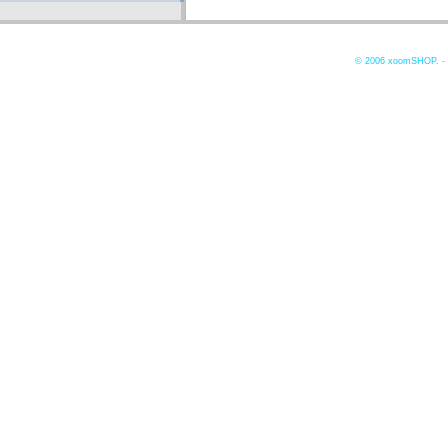
© 2006
xoomSHOP. -