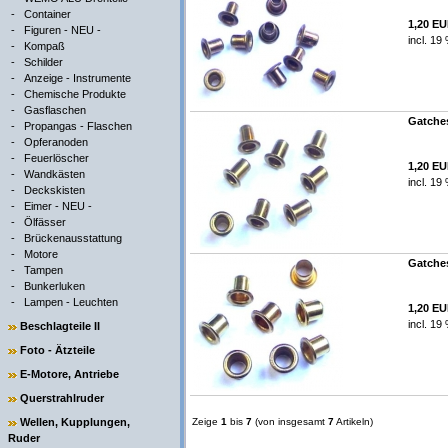
-
Container
1,20 E
-
Figuren - NEU -
incl. 19
-
Kompaß
-
Schilder
-
Anzeige - Instrumente
-
Chemische Produkte
-
Gasflaschen
Gatches
-
Propangas - Flaschen
-
Opferanoden
-
Feuerlöscher
1,20 E
-
Wandkästen
incl. 19
-
Deckskisten
-
Eimer - NEU -
-
Ölfässer
-
Brückenausstattung
-
Motore
Gatches
-
Tampen
-
Bunkerluken
-
Lampen - Leuchten
1,20 E
incl. 19
Beschlagteile II
Foto - Ätzteile
E-Motore, Antriebe
Querstrahlruder
Wellen, Kupplungen,
Zeige
1
bis
7
(von insgesamt
7
Artikeln)
Ruder