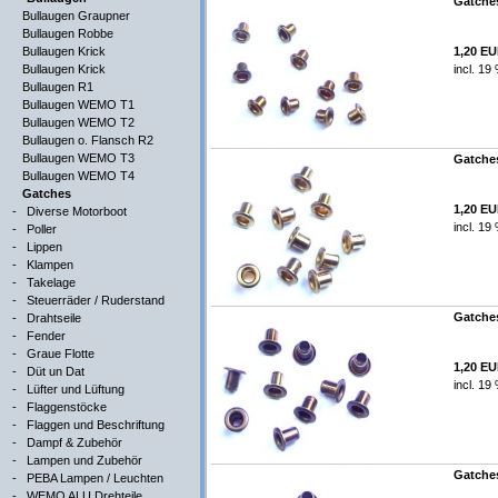
Gatches
Bullaugen Graupner
Bullaugen Robbe
Bullaugen Krick
1,20 E
Bullaugen Krick
incl. 19
Bullaugen R1
Bullaugen WEMO T1
Bullaugen WEMO T2
Bullaugen o. Flansch R2
Bullaugen WEMO T3
Gatches
Bullaugen WEMO T4
Gatches
1,20 E
-
Diverse Motorboot
incl. 19
-
Poller
-
Lippen
-
Klampen
-
Takelage
-
Steuerräder / Ruderstand
Gatches
-
Drahtseile
-
Fender
-
Graue Flotte
1,20 E
-
Düt un Dat
incl. 19
-
Lüfter und Lüftung
-
Flaggenstöcke
-
Flaggen und Beschriftung
-
Dampf & Zubehör
-
Lampen und Zubehör
Gatches
-
PEBA Lampen / Leuchten
-
WEMO ALU Drehteile