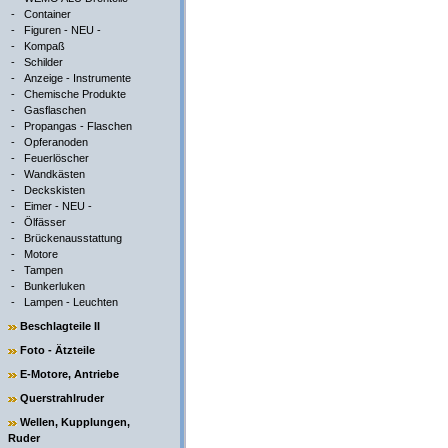
-
Container
-
Figuren - NEU -
-
Kompaß
-
Schilder
-
Anzeige - Instrumente
-
Chemische Produkte
-
Gasflaschen
-
Propangas - Flaschen
-
Opferanoden
-
Feuerlöscher
-
Wandkästen
-
Deckskisten
-
Eimer - NEU -
-
Ölfässer
-
Brückenausstattung
-
Motore
-
Tampen
-
Bunkerluken
-
Lampen - Leuchten
Beschlagteile II
Foto - Ätzteile
E-Motore, Antriebe
Querstrahlruder
Wellen, Kupplungen,
Ruder