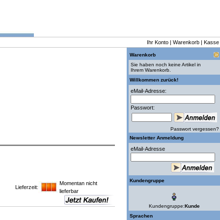
Ihr Konto
|
Warenkorb
|
Kasse
Warenkorb
Sie haben noch keine Artikel in
Ihrem Warenkorb.
Willkommen zurück!
eMail-Adresse:
Passwort:
Passwort vergessen?
Newsletter Anmeldung
eMail-Adresse
Kundengruppe
Momentan nicht
Lieferzeit:
lieferbar
Kundengruppe:
Kunde
Sprachen