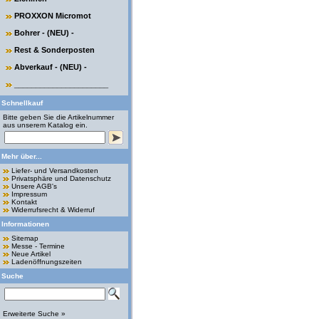
PROXXON Micromot
Bohrer - (NEU) -
Rest & Sonderposten
Abverkauf - (NEU) -
______________________
Schnellkauf
Bitte geben Sie die Artikelnummer
aus unserem Katalog ein.
Mehr über...
Liefer- und Versandkosten
Privatsphäre und Datenschutz
Unsere AGB's
Impressum
Kontakt
Widerrufsrecht & Widerruf
Informationen
Sitemap
Messe - Termine
Neue Artikel
Ladenöffnungszeiten
Suche
Erweiterte Suche »