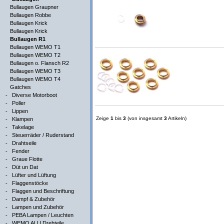
Bullaugen Graupner
Bullaugen Robbe
Bullaugen Krick
Bullaugen Krick
Bullaugen R1
Bullaugen WEMO T1
Bullaugen WEMO T2
Bullaugen o. Flansch R2
Bullaugen WEMO T3
Bullaugen WEMO T4
Gatches
-
Diverse Motorboot
-
Poller
-
Lippen
Zeige
1
bis
3
(von insgesamt
3
Artikeln)
-
Klampen
-
Takelage
-
Steuerräder / Ruderstand
-
Drahtseile
-
Fender
-
Graue Flotte
-
Düt un Dat
-
Lüfter und Lüftung
-
Flaggenstöcke
-
Flaggen und Beschriftung
-
Dampf & Zubehör
-
Lampen und Zubehör
-
PEBA Lampen / Leuchten
-
WEMO ALU Drehteile