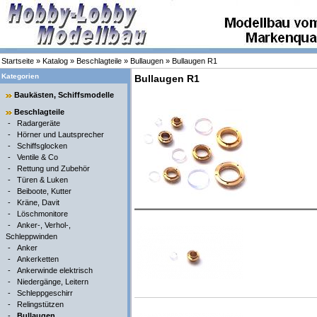
Startseite
»
Katalog
»
Beschlagteile
»
Bullaugen
»
Bullaugen R1
Kategorien
Bullaugen R1
Baukästen, Schiffsmodelle
Beschlagteile
-
Radargeräte
-
Hörner und Lautsprecher
-
Schiffsglocken
-
Ventile & Co
-
Rettung und Zubehör
-
Türen & Luken
-
Beiboote, Kutter
-
Kräne, Davit
-
Löschmonitore
-
Anker-, Verhol-,
Schleppwinden
-
Anker
-
Ankerketten
-
Ankerwinde elektrisch
-
Niedergänge, Leitern
-
Schleppgeschirr
-
Relingstützen
-
Bullaugen