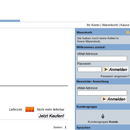
Ihr Konto
|
Warenkorb
|
Kasse
Warenkorb
Sie haben noch keine Artikel in
Ihrem Warenkorb.
Willkommen zurück!
eMail-Adresse:
Passwort:
Passwort vergessen?
Newsletter Anmeldung
eMail-Adresse
Kundengruppe
Lieferzeit:
Nicht mehr lieferbar
Kundengruppe:
Kunde
Seiten:
1
Sprachen