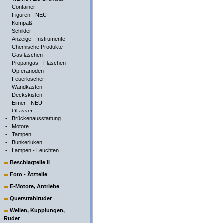
-
Container
-
Figuren - NEU -
-
Kompaß
-
Schilder
-
Anzeige - Instrumente
-
Chemische Produkte
-
Gasflaschen
-
Propangas - Flaschen
-
Opferanoden
-
Feuerlöscher
-
Wandkästen
-
Deckskisten
-
Eimer - NEU -
-
Ölfässer
-
Brückenausstattung
-
Motore
-
Tampen
-
Bunkerluken
-
Lampen - Leuchten
Beschlagteile II
Foto - Ätzteile
E-Motore, Antriebe
Querstrahlruder
Wellen, Kupplungen,
Ruder