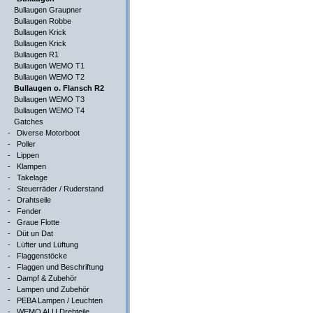
Bullaugen Graupner
Bullaugen Robbe
Bullaugen Krick
Bullaugen Krick
Bullaugen R1
Bullaugen WEMO T1
Bullaugen WEMO T2
Bullaugen o. Flansch R2
Bullaugen WEMO T3
Bullaugen WEMO T4
Gatches
-
Diverse Motorboot
-
Poller
-
Lippen
-
Klampen
-
Takelage
-
Steuerräder / Ruderstand
-
Drahtseile
-
Fender
-
Graue Flotte
-
Düt un Dat
-
Lüfter und Lüftung
-
Flaggenstöcke
-
Flaggen und Beschriftung
-
Dampf & Zubehör
-
Lampen und Zubehör
-
PEBA Lampen / Leuchten
-
WEMO ALU Drehteile