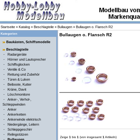
Startseite
»
Katalog
»
Beschlagteile
»
Bullaugen
»
Bullaugen o. Flansch R2
Kategorien
Bullaugen o. Flansch R2
Baukästen, Schiffsmodelle
Beschlagteile
-
Radargeräte
-
Hörner und Lautsprecher
-
Schiffsglocken
-
Ventile & Co
-
Rettung und Zubehör
-
Türen & Luken
-
Beiboote, Kutter
-
Kräne, Davit
-
Löschmonitore
-
Anker-, Verhol-,
Schleppwinden
-
Anker
-
Ankerketten
-
Ankerwinde elektrisch
-
Niedergänge, Leitern
-
Schleppgeschirr
-
Relingstützen
Zeige
1
bis
1
(von insgesamt
1
Artikeln)
-
Bullaugen