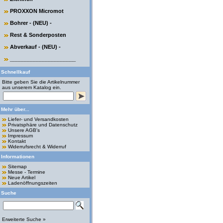
PROXXON Micromot
Bohrer - (NEU) -
Rest & Sonderposten
Abverkauf - (NEU) -
______________________
Schnellkauf
Bitte geben Sie die Artikelnummer
aus unserem Katalog ein.
Mehr über...
Liefer- und Versandkosten
Privatsphäre und Datenschutz
Unsere AGB's
Impressum
Kontakt
Widerrufsrecht & Widerruf
Informationen
Sitemap
Messe - Termine
Neue Artikel
Ladenöffnungszeiten
Suche
Erweiterte Suche »