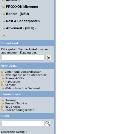
PROXXON Micromot
Bohrer - (NEU) -
Rest & Sonderposten
Abverkauf - (NEU) -
______________________
Schnellkauf
Bitte geben Sie die Artikelnummer
aus unserem Katalog ein.
Mehr über...
Liefer- und Versandkosten
Privatsphäre und Datenschutz
Unsere AGB's
Impressum
Kontakt
Widerrufsrecht & Widerruf
Informationen
Sitemap
Messe - Termine
Neue Artikel
Ladenöffnungszeiten
Suche
Erweiterte Suche »