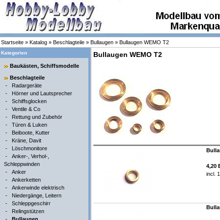
Startseite
»
Katalog
»
Beschlagteile
»
Bullaugen
»
Bullaugen WEMO T2
Kategorien
Bullaugen WEMO T2
Baukästen, Schiffsmodelle
Beschlagteile
-
Radargeräte
-
Hörner und Lautsprecher
-
Schiffsglocken
-
Ventile & Co
-
Rettung und Zubehör
-
Türen & Luken
-
Beiboote, Kutter
-
Kräne, Davit
-
Löschmonitore
Bulla
-
Anker-, Verhol-,
Schleppwinden
4,20
-
Anker
incl.
-
Ankerketten
-
Ankerwinde elektrisch
-
Niedergänge, Leitern
-
Schleppgeschirr
Bulla
-
Relingstützen
-
Bullaugen