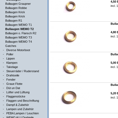
4,50
Bullaugen Graupner
incl.
Bullaugen Robbe
Bullaugen Krick
Bullaugen Krick
Bullaugen R1
Bulla
Bullaugen WEMO T1
Bullaugen WEMO T2
4,80
Bullaugen o. Flansch R2
incl.
Bullaugen WEMO T3
Bullaugen WEMO T4
Gatches
-
Diverse Motorboot
-
Poller
Bulla
-
Lippen
-
Klampen
5,00
-
Takelage
incl.
-
Steuerräder / Ruderstand
-
Drahtseile
-
Fender
-
Graue Flotte
Bulla
-
Düt un Dat
-
Lüfter und Lüftung
5,20
-
Flaggenstöcke
incl.
-
Flaggen und Beschriftung
-
Dampf & Zubehör
-
Lampen und Zubehör
-
PEBA Lampen / Leuchten
-
WEMO ALU Drehteile