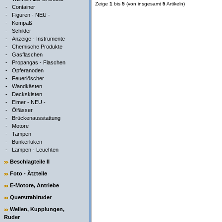
Zeige
1
bis
5
(von insgesamt
5
Artikeln)
-
Container
-
Figuren - NEU -
-
Kompaß
-
Schilder
-
Anzeige - Instrumente
-
Chemische Produkte
-
Gasflaschen
-
Propangas - Flaschen
-
Opferanoden
-
Feuerlöscher
-
Wandkästen
-
Deckskisten
-
Eimer - NEU -
-
Ölfässer
-
Brückenausstattung
-
Motore
-
Tampen
-
Bunkerluken
-
Lampen - Leuchten
Beschlagteile II
Foto - Ätzteile
E-Motore, Antriebe
Querstrahlruder
Wellen, Kupplungen,
Ruder