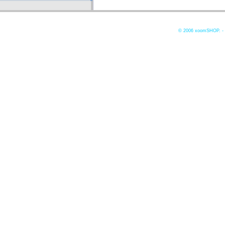
© 2006
xoomSHOP. -