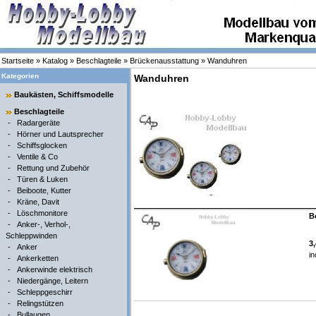
Startseite
»
Katalog
»
Beschlagteile
»
Brückenausstattung
»
Wanduhren
Kategorien
Wanduhren
Baukästen, Schiffsmodelle
Beschlagteile
-
Radargeräte
-
Hörner und Lautsprecher
-
Schiffsglocken
-
Ventile & Co
-
Rettung und Zubehör
-
Türen & Luken
-
Beiboote, Kutter
-
Kräne, Davit
-
Löschmonitore
B
-
Anker-, Verhol-,
Schleppwinden
3
-
Anker
in
-
Ankerketten
-
Ankerwinde elektrisch
-
Niedergänge, Leitern
-
Schleppgeschirr
-
Relingstützen
-
Bullaugen