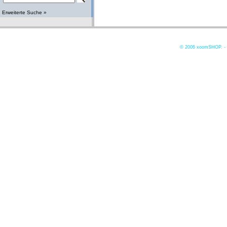
Erweiterte Suche »
© 2006
xoomSHOP. -