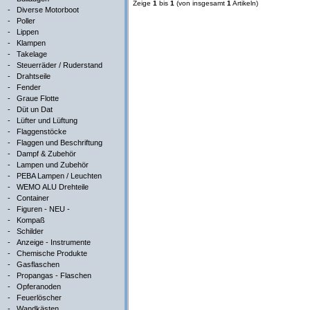
Zeige
1
bis
1
(von insgesamt
1
Artikeln)
-
Diverse Motorboot
-
Poller
-
Lippen
-
Klampen
-
Takelage
-
Steuerräder / Ruderstand
-
Drahtseile
-
Fender
-
Graue Flotte
-
Düt un Dat
-
Lüfter und Lüftung
-
Flaggenstöcke
-
Flaggen und Beschriftung
-
Dampf & Zubehör
-
Lampen und Zubehör
-
PEBA Lampen / Leuchten
-
WEMO ALU Drehteile
-
Container
-
Figuren - NEU -
-
Kompaß
-
Schilder
-
Anzeige - Instrumente
-
Chemische Produkte
-
Gasflaschen
-
Propangas - Flaschen
-
Opferanoden
-
Feuerlöscher
-
Wandkästen