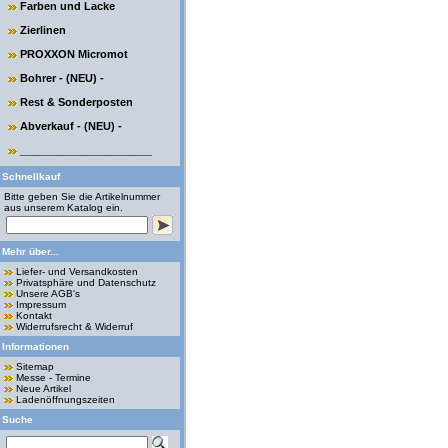
Farben und Lacke
Zierlinen
PROXXON Micromot
Bohrer - (NEU) -
Rest & Sonderposten
Abverkauf - (NEU) -
______________________
Schnellkauf
Bitte geben Sie die Artikelnummer
aus unserem Katalog ein.
Mehr über...
Liefer- und Versandkosten
Privatsphäre und Datenschutz
Unsere AGB's
Impressum
Kontakt
Widerrufsrecht & Widerruf
Informationen
Sitemap
Messe - Termine
Neue Artikel
Ladenöffnungszeiten
Suche