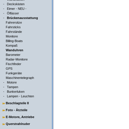
-
Deckskisten
-
Eimer - NEU -
-
Ölfässer
-
Brückenausstattung
Fahrersitze
Fahrsticks
Fahrstände
Monitore
Billing-Boats
Kompaß
Wanduhren
Barometer
Radar-Monitore
Fischfinder
GPS
Funkgeräte
Maschinentelegraph
-
Motore
-
Tampen
-
Bunkerluken
-
Lampen - Leuchten
Beschlagteile II
Foto - Ätzteile
E-Motore, Antriebe
Querstrahlruder