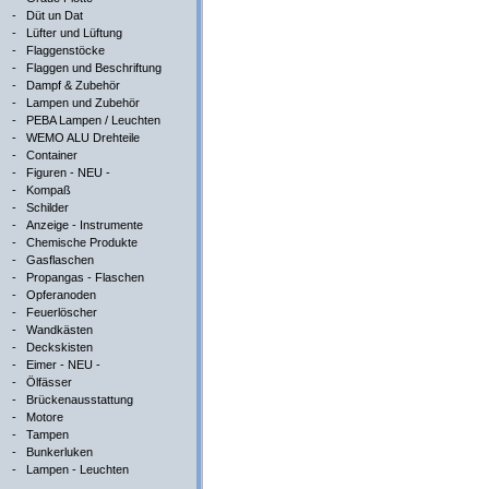
-
Düt un Dat
-
Lüfter und Lüftung
-
Flaggenstöcke
-
Flaggen und Beschriftung
-
Dampf & Zubehör
-
Lampen und Zubehör
-
PEBA Lampen / Leuchten
-
WEMO ALU Drehteile
-
Container
-
Figuren - NEU -
-
Kompaß
-
Schilder
-
Anzeige - Instrumente
-
Chemische Produkte
-
Gasflaschen
-
Propangas - Flaschen
-
Opferanoden
-
Feuerlöscher
-
Wandkästen
-
Deckskisten
-
Eimer - NEU -
-
Ölfässer
-
Brückenausstattung
-
Motore
-
Tampen
-
Bunkerluken
-
Lampen - Leuchten