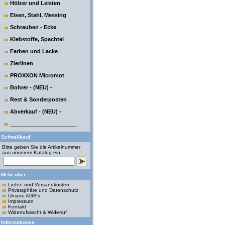
Hölzer und Leisten
Eisen, Stahl, Messing
Schrauben - Ecke
Klebstoffe, Spachtel
Farben und Lacke
Zierlinen
PROXXON Micromot
Bohrer - (NEU) -
Rest & Sonderposten
Abverkauf - (NEU) -
______________________
Schnellkauf
Bitte geben Sie die Artikelnummer
aus unserem Katalog ein.
Mehr über...
Liefer- und Versandkosten
Privatsphäre und Datenschutz
Unsere AGB's
Impressum
Kontakt
Widerrufsrecht & Widerruf
Informationen