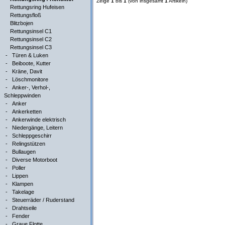
Zeige
1
bis
1
(von insgesamt
1
Artikeln)
Rettungsring Hufeisen
Rettungsfloß
Blitzbojen
Rettungsinsel C1
Rettungsinsel C2
Rettungsinsel C3
-
Türen & Luken
-
Beiboote, Kutter
-
Kräne, Davit
-
Löschmonitore
-
Anker-, Verhol-,
Schleppwinden
-
Anker
-
Ankerketten
-
Ankerwinde elektrisch
-
Niedergänge, Leitern
-
Schleppgeschirr
-
Relingstützen
-
Bullaugen
-
Diverse Motorboot
-
Poller
-
Lippen
-
Klampen
-
Takelage
-
Steuerräder / Ruderstand
-
Drahtseile
-
Fender
-
Graue Flotte