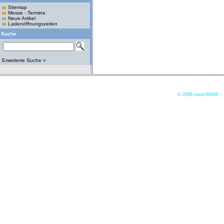
Sitemap
Messe - Termine
Neue Artikel
Ladenöffnungszeiten
Suche
Erweiterte Suche »
© 2006
xoomSHOP. -