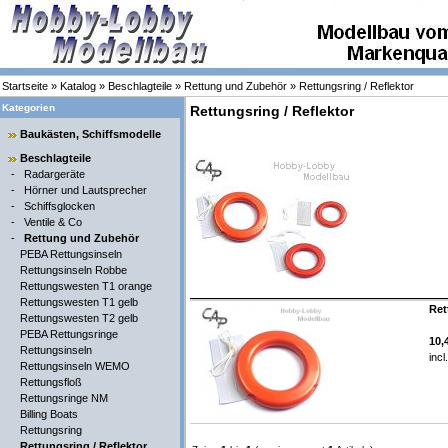
Startseite
»
Katalog
»
Beschlagteile
»
Rettung und Zubehör
»
Rettungsring / Reflektor
Kategorien
Rettungsring / Reflektor
Baukästen, Schiffsmodelle
Beschlagteile
-
Radargeräte
-
Hörner und Lautsprecher
-
Schiffsglocken
-
Ventile & Co
-
Rettung und Zubehör
PEBA Rettungsinseln
Rettungsinseln Robbe
Rettungswesten T1 orange
Rettungswesten T1 gelb
Ret
Rettungswesten T2 gelb
PEBA Rettungsringe
10,
Rettungsinseln
inc
Rettungsinseln WEMO
Rettungsfloß
Rettungsringe NM
Billing Boats
Rettungsring
Rettungsring / Reflektor