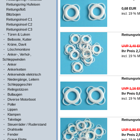
Rettungsring Hufeisen
0,68 EUR
Rettungsfloß
incl. 19 % M
Blitzbojen
Rettungsinsel C1
Rettungsinsel C2
Rettungsinsel C3
-
Türen & Luken
Rettungsri
-
Beiboote, Kutter
-
Kräne, Davit
UVP 3,40 
-
Löschmonitore
Ihr Preis 2
-
Anker-, Verhol-,
incl. 19 % M
Schleppwinden
-
Anker
-
Ankerketten
-
Ankerwinde elektrisch
Rettungsri
-
Niedergänge, Leitern
-
Schleppgeschirr
UVP 1,16 
-
Relingstützen
Ihr Preis 0
-
Bullaugen
incl. 19 % M
-
Diverse Motorboot
-
Poller
-
Lippen
-
Klampen
-
Takelage
Rettungsri
-
Steuerräder / Ruderstand
-
Drahtseile
UVP 5,80 
-
Fender
Ihr Preis 2
-
Graue Flotte
incl. 19 % M