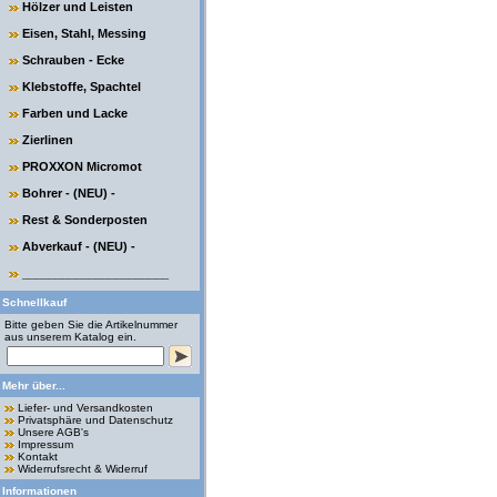
Hölzer und Leisten
Eisen, Stahl, Messing
Schrauben - Ecke
Klebstoffe, Spachtel
Farben und Lacke
Zierlinen
PROXXON Micromot
Bohrer - (NEU) -
Rest & Sonderposten
Abverkauf - (NEU) -
______________________
Schnellkauf
Bitte geben Sie die Artikelnummer
aus unserem Katalog ein.
Mehr über...
Liefer- und Versandkosten
Privatsphäre und Datenschutz
Unsere AGB's
Impressum
Kontakt
Widerrufsrecht & Widerruf
Informationen