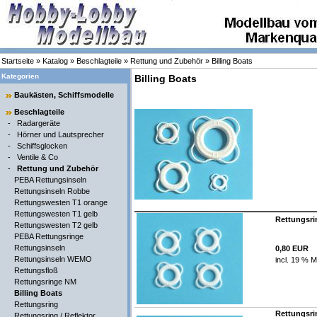
Startseite
»
Katalog
»
Beschlagteile
»
Rettung und Zubehör
»
Billing Boats
Kategorien
Billing Boats
Baukästen, Schiffsmodelle
Beschlagteile
-
Radargeräte
-
Hörner und Lautsprecher
-
Schiffsglocken
-
Ventile & Co
-
Rettung und Zubehör
PEBA Rettungsinseln
Rettungsinseln Robbe
Rettungswesten T1 orange
Rettungswesten T1 gelb
Rettungsri
Rettungswesten T2 gelb
PEBA Rettungsringe
Rettungsinseln
0,80 EUR
Rettungsinseln WEMO
incl. 19 % M
Rettungsfloß
Rettungsringe NM
Billing Boats
Rettungsring
Rettungsri
Rettungsring / Reflektor