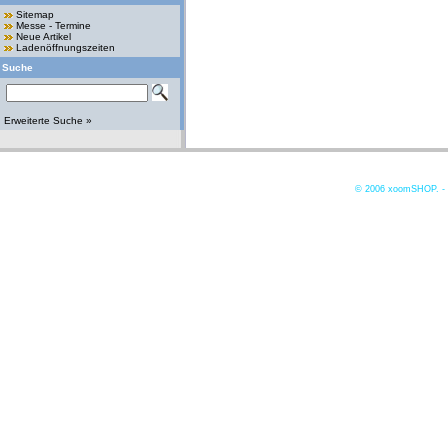
Sitemap
Messe - Termine
Neue Artikel
Ladenöffnungszeiten
Suche
Erweiterte Suche »
© 2006
xoomSHOP. -