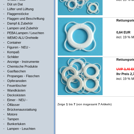
-
Düt un Dat
-
Lüfter und Lüftung
-
Flaggenstöcke
-
Flaggen und Beschriftung
Rettungsri
-
Dampf & Zubehör
-
Lampen und Zubehör
0,64 EUR
-
PEBA Lampen / Leuchten
incl. 19 % M
-
WEMO ALU Drehteile
-
Container
-
Figuren - NEU -
-
Kompaß
-
Schilder
Rettungsri
-
Anzeige - Instrumente
-
Chemische Produkte
UVP 3,40 
-
Gasflaschen
Ihr Preis 2
-
Propangas - Flaschen
incl. 19 % M
-
Opferanoden
-
Feuerlöscher
-
Wandkästen
-
Deckskisten
-
Eimer - NEU -
Zeige
1
bis
7
(von insgesamt
7
Artikeln)
-
Ölfässer
-
Brückenausstattung
-
Motore
-
Tampen
-
Bunkerluken
-
Lampen - Leuchten