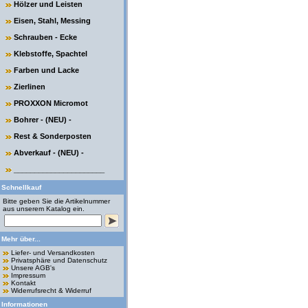
Hölzer und Leisten
Eisen, Stahl, Messing
Schrauben - Ecke
Klebstoffe, Spachtel
Farben und Lacke
Zierlinen
PROXXON Micromot
Bohrer - (NEU) -
Rest & Sonderposten
Abverkauf - (NEU) -
______________________
Schnellkauf
Bitte geben Sie die Artikelnummer
aus unserem Katalog ein.
Mehr über...
Liefer- und Versandkosten
Privatsphäre und Datenschutz
Unsere AGB's
Impressum
Kontakt
Widerrufsrecht & Widerruf
Informationen