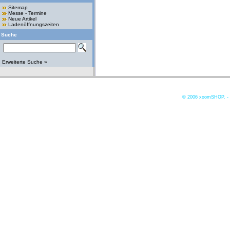
Sitemap
Messe - Termine
Neue Artikel
Ladenöffnungszeiten
Suche
Erweiterte Suche »
© 2006
xoomSHOP. -