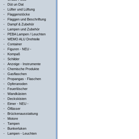
-
Düt un Dat
-
Lüfter und Lüftung
-
Flaggenstöcke
-
Flaggen und Beschriftung
-
Dampf & Zubehör
-
Lampen und Zubehör
-
PEBA Lampen / Leuchten
-
WEMO ALU Drehteile
-
Container
-
Figuren - NEU -
-
Kompaß
-
Schilder
-
Anzeige - Instrumente
-
Chemische Produkte
-
Gasflaschen
-
Propangas - Flaschen
-
Opferanoden
-
Feuerlöscher
-
Wandkästen
-
Deckskisten
-
Eimer - NEU -
-
Ölfässer
-
Brückenausstattung
-
Motore
-
Tampen
-
Bunkerluken
-
Lampen - Leuchten