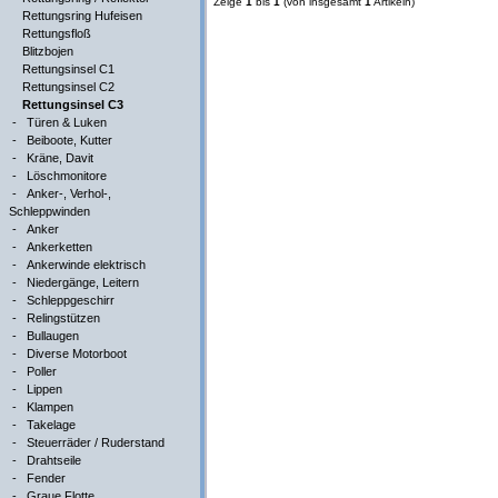
Zeige
1
bis
1
(von insgesamt
1
Artikeln)
Rettungsring Hufeisen
Rettungsfloß
Blitzbojen
Rettungsinsel C1
Rettungsinsel C2
Rettungsinsel C3
-
Türen & Luken
-
Beiboote, Kutter
-
Kräne, Davit
-
Löschmonitore
-
Anker-, Verhol-,
Schleppwinden
-
Anker
-
Ankerketten
-
Ankerwinde elektrisch
-
Niedergänge, Leitern
-
Schleppgeschirr
-
Relingstützen
-
Bullaugen
-
Diverse Motorboot
-
Poller
-
Lippen
-
Klampen
-
Takelage
-
Steuerräder / Ruderstand
-
Drahtseile
-
Fender
-
Graue Flotte