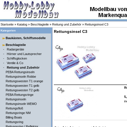
Startseite
»
Katalog
»
Beschlagteile
»
Rettung und Zubehör
»
Rettungsinsel C3
Kategorien
Rettungsinsel C3
Baukästen, Schiffsmodelle
Beschlagteile
-
Radargeräte
-
Hörner und Lautsprecher
-
Schiffsglocken
-
Ventile & Co
-
Rettung und Zubehör
PEBA Rettungsinseln
Rettungsinseln Robbe
Rettungswesten T1 orange
Rettungswesten T1 gelb
R
Rettungswesten T2 gelb
PEBA Rettungsringe
5
Rettungsinseln
in
Rettungsinseln WEMO
Rettungsfloß
Rettungsringe NM
Billing Boats
Rettungsring
Rettungsring / Reflektor