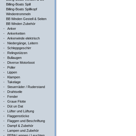
Billing-Boats Spill
Billing-Boats Spillkopf
Windentrommeln
BB Winden Gestell & Seiten
BB Winden Zubehör
-
Anker
-
Ankerketten
-
Ankerwinde elektrisch
-
Niedergänge, Leitern
-
Schleppgeschirr
-
Relingstützen
-
Bullaugen
-
Diverse Motorboot
-
Poller
-
Lippen
-
Klampen
-
Takelage
-
Steuerräder / Ruderstand
-
Drahtseile
-
Fender
-
Graue Flotte
-
Düt un Dat
-
Lüfter und Lüftung
-
Flaggenstöcke
-
Flaggen und Beschriftung
-
Dampf & Zubehör
-
Lampen und Zubehör
-
PEBA Lampen / Leuchten