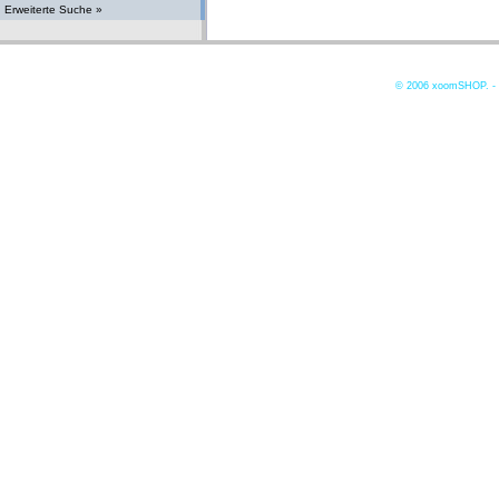
Erweiterte Suche »
© 2006
xoomSHOP. -