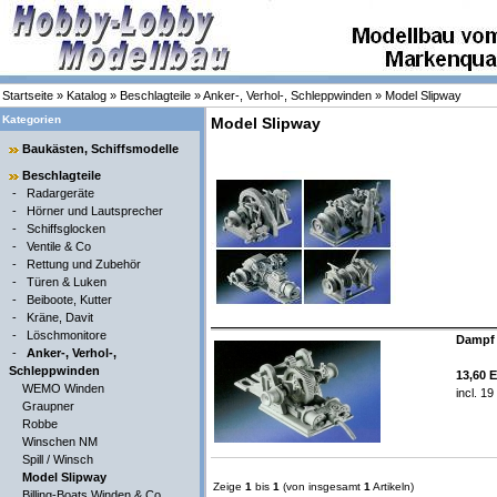
Startseite
»
Katalog
»
Beschlagteile
»
Anker-, Verhol-, Schleppwinden
»
Model Slipway
Kategorien
Model Slipway
Baukästen, Schiffsmodelle
Beschlagteile
-
Radargeräte
-
Hörner und Lautsprecher
-
Schiffsglocken
-
Ventile & Co
-
Rettung und Zubehör
-
Türen & Luken
-
Beiboote, Kutter
-
Kräne, Davit
-
Löschmonitore
Dampf 
-
Anker-, Verhol-,
Schleppwinden
13,60 
WEMO Winden
incl. 1
Graupner
Robbe
Winschen NM
Spill / Winsch
Model Slipway
Zeige
1
bis
1
(von insgesamt
1
Artikeln)
Billing-Boats Winden & Co