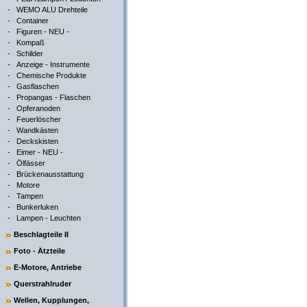
-
WEMO ALU Drehteile
-
Container
-
Figuren - NEU -
-
Kompaß
-
Schilder
-
Anzeige - Instrumente
-
Chemische Produkte
-
Gasflaschen
-
Propangas - Flaschen
-
Opferanoden
-
Feuerlöscher
-
Wandkästen
-
Deckskisten
-
Eimer - NEU -
-
Ölfässer
-
Brückenausstattung
-
Motore
-
Tampen
-
Bunkerluken
-
Lampen - Leuchten
Beschlagteile II
Foto - Ätzteile
E-Motore, Antriebe
Querstrahlruder
Wellen, Kupplungen,