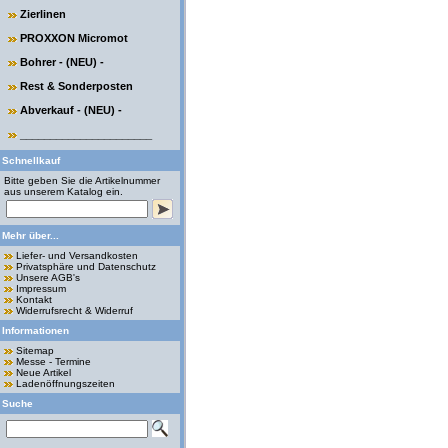
Zierlinen
PROXXON Micromot
Bohrer - (NEU) -
Rest & Sonderposten
Abverkauf - (NEU) -
______________________
Schnellkauf
Bitte geben Sie die Artikelnummer
aus unserem Katalog ein.
Mehr über...
Liefer- und Versandkosten
Privatsphäre und Datenschutz
Unsere AGB's
Impressum
Kontakt
Widerrufsrecht & Widerruf
Informationen
Sitemap
Messe - Termine
Neue Artikel
Ladenöffnungszeiten
Suche