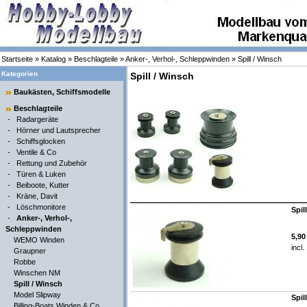
Startseite
»
Katalog
»
Beschlagteile
»
Anker-, Verhol-, Schleppwinden
»
Spill / Winsch
Kategorien
Spill / Winsch
Baukästen, Schiffsmodelle
Beschlagteile
-
Radargeräte
-
Hörner und Lautsprecher
-
Schiffsglocken
-
Ventile & Co
-
Rettung und Zubehör
-
Türen & Luken
-
Beiboote, Kutter
-
Kräne, Davit
-
Löschmonitore
Spil
-
Anker-, Verhol-,
Schleppwinden
5,9
WEMO Winden
incl
Graupner
Robbe
Winschen NM
Spill / Winsch
Model Slipway
Spil
Billing-Boats Winden & Co