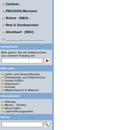
Zierlinen
PROXXON Micromot
Bohrer - (NEU) -
Rest & Sonderposten
Abverkauf - (NEU) -
______________________
Schnellkauf
Bitte geben Sie die Artikelnummer
aus unserem Katalog ein.
Mehr über...
Liefer- und Versandkosten
Privatsphäre und Datenschutz
Unsere AGB's
Impressum
Kontakt
Widerrufsrecht & Widerruf
Informationen
Sitemap
Messe - Termine
Neue Artikel
Ladenöffnungszeiten
Suche