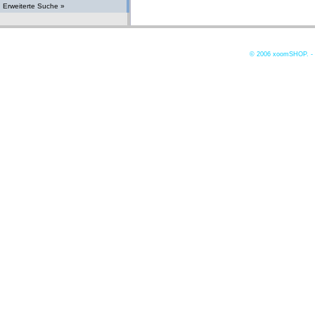
Erweiterte Suche »
© 2006
xoomSHOP. -