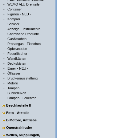
-
WEMO ALU Drehteile
-
Container
-
Figuren - NEU -
-
Kompaß
-
Schilder
-
Anzeige - Instrumente
-
Chemische Produkte
-
Gasflaschen
-
Propangas - Flaschen
-
Opferanoden
-
Feuerlöscher
-
Wandkästen
-
Deckskisten
-
Eimer - NEU -
-
Ölfässer
-
Brückenausstattung
-
Motore
-
Tampen
-
Bunkerluken
-
Lampen - Leuchten
Beschlagteile II
Foto - Ätzteile
E-Motore, Antriebe
Querstrahlruder
Wellen, Kupplungen,