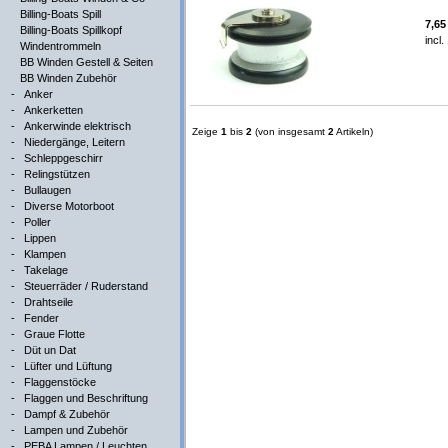
Billing-Boats Spill
7,6
Billing-Boats Spillkopf
incl
Windentrommeln
BB Winden Gestell & Seiten
BB Winden Zubehör
-
Anker
-
Ankerketten
-
Ankerwinde elektrisch
Zeige
1
bis
2
(von insgesamt
2
Artikeln)
-
Niedergänge, Leitern
-
Schleppgeschirr
-
Relingstützen
-
Bullaugen
-
Diverse Motorboot
-
Poller
-
Lippen
-
Klampen
-
Takelage
-
Steuerräder / Ruderstand
-
Drahtseile
-
Fender
-
Graue Flotte
-
Düt un Dat
-
Lüfter und Lüftung
-
Flaggenstöcke
-
Flaggen und Beschriftung
-
Dampf & Zubehör
-
Lampen und Zubehör
-
PEBA Lampen / Leuchten