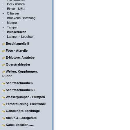
-
Deckskisten
-
Eimer - NEU -
-
Ölfässer
-
Brückenausstattung
-
Motore
-
Tampen
-
Bunkerluken
-
Lampen - Leuchten
Beschlagteile II
Foto - Ätzteile
E-Motore, Antriebe
Querstrahlruder
Wellen, Kupplungen,
Ruder
Schiffsschrauben
Schiffsschrauben II
Wasserpumpen / Pumpen
Fernsteuerung, Elektronik
Gabelköpfe, Stellringe
Akkus & Ladegeräte
Kabel, Stecker ......