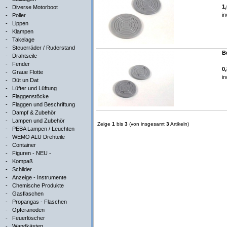
1
-
Diverse Motorboot
in
-
Poller
-
Lippen
-
Klampen
-
Takelage
-
Steuerräder / Ruderstand
B
-
Drahtseile
-
Fender
0
-
Graue Flotte
in
-
Düt un Dat
-
Lüfter und Lüftung
-
Flaggenstöcke
-
Flaggen und Beschriftung
-
Dampf & Zubehör
-
Lampen und Zubehör
Zeige
1
bis
3
(von insgesamt
3
Artikeln)
-
PEBA Lampen / Leuchten
-
WEMO ALU Drehteile
-
Container
-
Figuren - NEU -
-
Kompaß
-
Schilder
-
Anzeige - Instrumente
-
Chemische Produkte
-
Gasflaschen
-
Propangas - Flaschen
-
Opferanoden
-
Feuerlöscher
-
Wandkästen