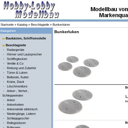
Startseite
»
Katalog
»
Beschlagteile
»
Bunkerluken
Kategorien
Bunkerluken
Baukästen, Schiffsmodelle
Beschlagteile
-
Radargeräte
-
Hörner und Lautsprecher
-
Schiffsglocken
-
Ventile & Co
-
Rettung und Zubehör
-
Türen & Luken
-
Beiboote, Kutter
-
Kräne, Davit
-
Löschmonitore
B
-
Anker-, Verhol-,
Schleppwinden
1
-
Anker
in
-
Ankerketten
-
Ankerwinde elektrisch
-
Niedergänge, Leitern
-
Schleppgeschirr
B
-
Relingstützen
-
Bullaugen