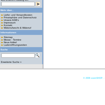
Mehr über...
Liefer- und Versandkosten
Privatsphäre und Datenschutz
Unsere AGB's
Impressum
Kontakt
Widerrufsrecht & Widerruf
Informationen
Sitemap
Messe - Termine
Neue Artikel
Ladenöffnungszeiten
Suche
Erweiterte Suche »
© 2006
xoomSHOP. -