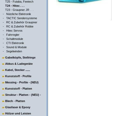
T25 - Futaba, Feetech
T24 - Hitec . . .
T23 - Graupner JR . . .
-
Nützliche Elektronik
-
TACTIC Sendersysteme
-
RC & Zubehör Graupner
-
RC & Zubehör Robbe
-
Hitec Servos
-
Fahrregler
-
Schaltmodule
-
CTI Elektronik
-
Sound & Module
-
Segelwinden
Gabelköpfe, Stellringe
Akkus & Ladegeräte
Kabel, Stecker ......
Kunststoff - Profile
Messing - Profile - (NEU)
Kunststoff - Platten
Struktur - Platten - (NEU) -
Blech - Platten
Glasfaser & Epoxy
Hölzer und Leisten