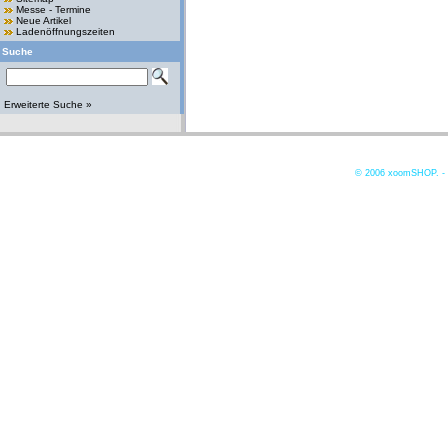
Messe - Termine
Neue Artikel
Ladenöffnungszeiten
Suche
Erweiterte Suche »
© 2006
xoomSHOP. -