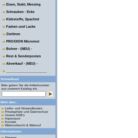
Eisen, Stahl, Messing
Schrauben - Ecke
Klebstoffe, Spachtel
Farben und Lacke
Zierlinen
PROXXON Micromot
Bohrer - (NEU) -
Rest & Sonderposten
Abverkauf - (NEU) -
______________________
Schnellkauf
Bitte geben Sie die Artikelnummer
aus unserem Katalog ein.
Mehr über...
Liefer- und Versandkosten
Privatsphäre und Datenschutz
Unsere AGB's
Impressum
Kontakt
Widerrufsrecht & Widerruf
Informationen
Sitemap