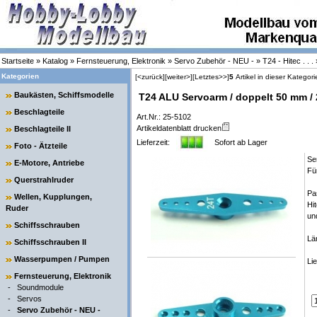
Startseite
»
Katalog
»
Fernsteuerung, Elektronik
»
Servo Zubehör - NEU -
»
T24 - Hitec . . .
Kategorien
[<zurück]
[weiter>]
[Letztes>>]
5
Artikel in dieser Kategori
Baukästen, Schiffsmodelle
T24 ALU Servoarm / doppelt 50 mm /
Beschlagteile
Art.Nr.: 25-5102
Artikeldatenblatt drucken
Beschlagteile II
Lieferzeit:
Sofort ab Lager
Foto - Ätzteile
Se
E-Motore, Antriebe
Fü
Querstrahlruder
Pa
Wellen, Kupplungen,
Hit
Ruder
un
Schiffsschrauben
Lä
Schiffsschrauben II
Wasserpumpen / Pumpen
Li
Fernsteuerung, Elektronik
-
Soundmodule
-
Servos
-
Servo Zubehör - NEU -