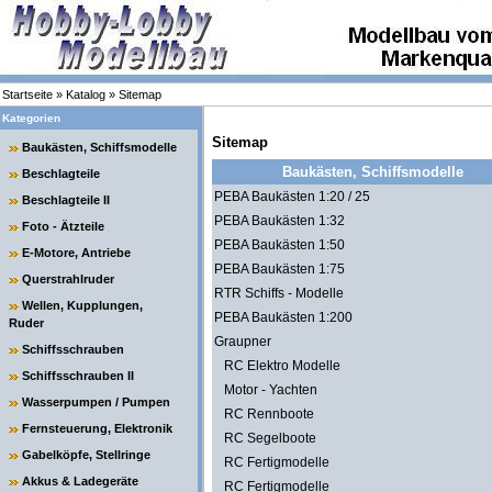
Startseite
»
Katalog
»
Sitemap
Kategorien
Sitemap
Baukästen, Schiffsmodelle
Baukästen, Schiffsmodelle
Beschlagteile
PEBA Baukästen 1:20 / 25
Beschlagteile II
PEBA Baukästen 1:32
Foto - Ätzteile
PEBA Baukästen 1:50
E-Motore, Antriebe
PEBA Baukästen 1:75
Querstrahlruder
RTR Schiffs - Modelle
Wellen, Kupplungen,
PEBA Baukästen 1:200
Ruder
Graupner
Schiffsschrauben
RC Elektro Modelle
Schiffsschrauben II
Motor - Yachten
Wasserpumpen / Pumpen
RC Rennboote
Fernsteuerung, Elektronik
RC Segelboote
Gabelköpfe, Stellringe
RC Fertigmodelle
Akkus & Ladegeräte
RC Fertigmodelle