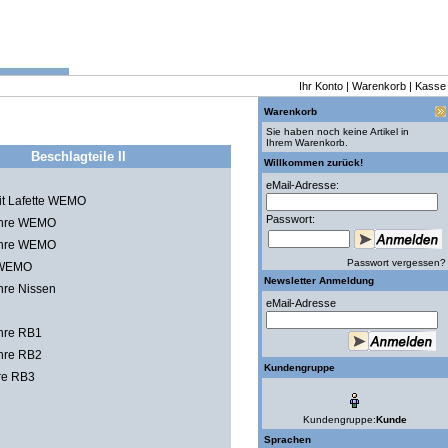
Ihr Konto
|
Warenkorb
|
Kasse
Warenkorb
Sie haben noch keine Artikel in
Ihrem Warenkorb.
Beschlagteile II
Willkommen zurück!
eMail-Adresse:
 Lafette WEMO
Passwort:
hre WEMO
hre WEMO
Passwort vergessen?
 WEMO
Newsletter Anmeldung
re Nissen
eMail-Adresse
re RB1
re RB2
Kundengruppe
e RB3
Kundengruppe:
Kunde
Sprachen