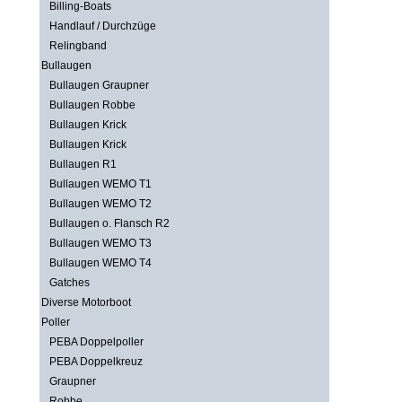
Billing-Boats
Handlauf / Durchzüge
Relingband
Bullaugen
Bullaugen Graupner
Bullaugen Robbe
Bullaugen Krick
Bullaugen Krick
Bullaugen R1
Bullaugen WEMO T1
Bullaugen WEMO T2
Bullaugen o. Flansch R2
Bullaugen WEMO T3
Bullaugen WEMO T4
Gatches
Diverse Motorboot
Poller
PEBA Doppelpoller
PEBA Doppelkreuz
Graupner
Robbe