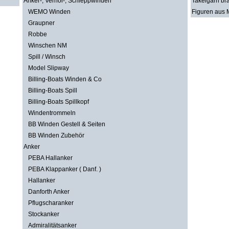
Anker-, Verhol-, Schleppwinden
Takelgarn br
WEMO Winden
Figuren aus M
Graupner
Robbe
Winschen NM
Spill / Winsch
Model Slipway
Billing-Boats Winden & Co
Billing-Boats Spill
Billing-Boats Spillkopf
Windentrommeln
BB Winden Gestell & Seiten
BB Winden Zubehör
Anker
PEBA Hallanker
PEBA Klappanker ( Danf. )
Hallanker
Danforth Anker
Pflugscharanker
Stockanker
Admiralitätsanker