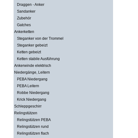
Draggen - Anker
Sandanker
Zubehör
Gatches
Ankerketten
Steganker von der Trommel
Steganker gebeizt
Ketten gebeizt
Ketten stabile Ausführung
Ankerwinde elektrisch
Niedergänge, Leitern
PEBA Niedergang
PEBA Leitern
Robbe Niedergang
Krick Niedergang
Schleppgeschirr
Relingstützen
Relingstützen PEBA
Relingstützen rund
Relingstützen flach