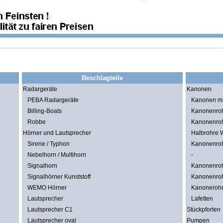
Beschlagteile
Radargeräte
Kanonen
PEBA Radargeräte
Kanonen mit
Billing-Boats
Kanonenro
Robbe
Kanonenro
Hörner und Lautsprecher
Halbrohre
Sirene / Typhon
Kanonenroh
Nebelhorn / Multihorn
-
Signalhorn
Kanonenroh
Signalhörner Kunststoff
Kanonenroh
WEMO Hörner
Kanonerohr
Lautsprecher
Lafetten
Lautsprecher C1
Stückpforten
Lautsprecher oval
Pumpen