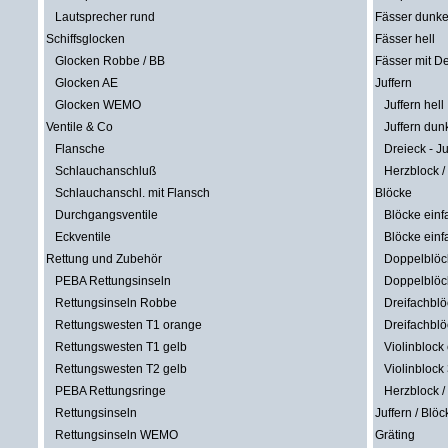
Lautsprecher rund
Fässer dunke
Schiffsglocken
Fässer hell
Glocken Robbe / BB
Fässer mit D
Glocken AE
Juffern
Glocken WEMO
Juffern hell
Ventile & Co
Juffern dun
Flansche
Dreieck - Ju
Schlauchanschluß
Herzblock /
Schlauchanschl. mit Flansch
Blöcke
Durchgangsventile
Blöcke einf
Eckventile
Blöcke einf
Rettung und Zubehör
Doppelblöc
PEBA Rettungsinseln
Doppelblöck
Rettungsinseln Robbe
Dreifachblö
Rettungswesten T1 orange
Dreifachblö
Rettungswesten T1 gelb
Violinblock 
Rettungswesten T2 gelb
Violinblock 
PEBA Rettungsringe
Herzblock /
Rettungsinseln
Juffern / Blöc
Rettungsinseln WEMO
Gräting