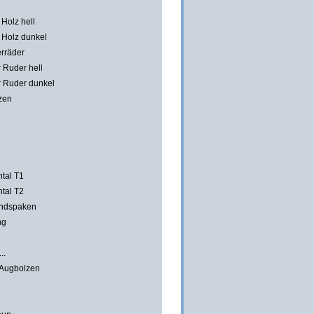
Holz hell
Holz dunkel
erräder
 Ruder hell
 Ruder dunkel
zen
ntal T1
ntal T2
andspaken
ng
..
 Augbolzen
e