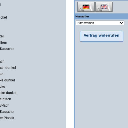
l
Hersteller
eckel
Vertrag widerrufen
kel
ffern
 Kausche
ach
ach dunkel
ke
e dunkel
cke
cke dunkel
einfach
3-fach
 Kausche
ke Plastik