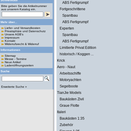
Schnellkauf
ABS Fertigrumpf
Bitte geben Sie die Artikelnummer
Fortgeschrittene
aus unserem Katalog ein.
Spantbau
ABS Fertigrumpf
Mehr über...
Liefer- und Versandkosten
Experten
Privatsphäre und Datenschutz
Unsere AGB's
Spantbau
Impressum
Kontakt
ABS Fertigrumpf
Widerrufsrecht & Widerruf
Limitierte Privat Edition
Informationen
historisch / Koggen ...
Sitemap
Messe - Termine
Krick
Neue Artikel
Ladenöffnungszeiten
Aero - Naut
Suche
Arbeitsschiffe
Motoryachten
Segelboote
Erweiterte Suche »
TianJie Models
Baukästen Zivil
Graue Flotte
Italeri
Baukästen 1:35
Zubehör