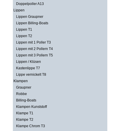
Doppelpoller A13
Lippen
Lippen Graupner
Lippen Billing-Boats
Lippen T1
Lippen T2
Lippen mit 1 Poller T3
Lippen mit 2 Pollern T4
Lippen mit 3 Pollern T5
Lippen / Klüsen
Kastenlippe T7
Lippe vernickelt T8
Klampen
Graupner
Robbe
Billing-Boats
Klampen Kunststoff
Klampe T1
Klampe T2
Klampe Chrom T3