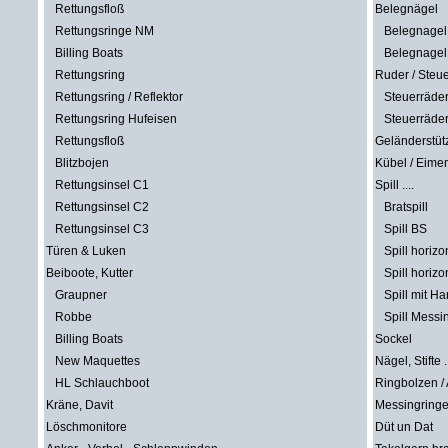
Rettungsfloß
Belegnägel
Rettungsringe NM
Belegnagel 
Billing Boats
Belegnagel 
Rettungsring
Ruder / Steu
Rettungsring / Reflektor
Steuerräder
Rettungsring Hufeisen
Steuerräder
Rettungsfloß
Geländerstüt
Blitzbojen
Kübel / Eimer
Rettungsinsel C1
Spill ....
Rettungsinsel C2
Bratspill
Rettungsinsel C3
Spill BS
Türen & Luken
Spill horizo
Beiboote, Kutter
Spill horizo
Graupner
Spill mit H
Robbe
Spill Messi
Billing Boats
Sockel
New Maquettes
Nägel, Stifte ..
HL Schlauchboot
Ringbolzen /
Kräne, Davit
Messingring
Löschmonitore
Düt un Dat